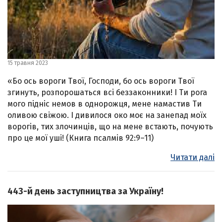
15 травня 2023
«Бо ось вороги Твої, Господи, бо ось вороги Твої
згинуть, розпорошаться всі беззаконники! І Ти рога
мого підніс немов в однорожця, мене намастив Ти
оливою свіжою. І дивилося око моє на занепад моїх
ворогів, тих злочинців, що на мене встають, почують
про це мої уші! (Книга псалмів 92:9–11)
Читати далі
443-й день заступництва за Україну!