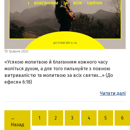
10 травня 2023
«Усякою молитвою й благанням кожного часу
моліться духом, а для того пильнуйте з повною
витривалістю та молитвою за всіх святих…» (До
ефесян 6:18)
Читати далі
←
1
2
3
4
5
6
Назад