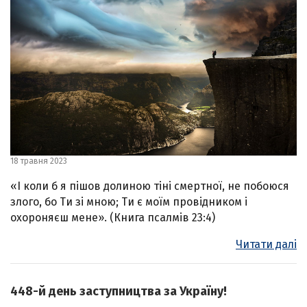
18 травня 2023
«І коли б я пішов долиною тіні смертної, не побоюся
злого, бо Ти зі мною; Ти є моїм провідником і
охороняєш мене». (Книга псалмів 23:4)
Читати далі
448-й день заступництва за Україну!