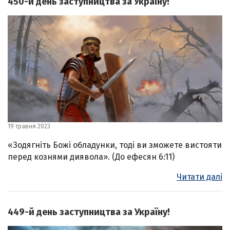
450-й день заступництва за Україну!
19 травня 2023
«Зодягніть Божі обладунки, тоді ви зможете вистояти
перед кознями диявола». (До ефесян 6:11)
Читати далі
449-й день заступництва за Україну!