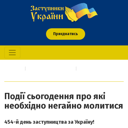
Приєднатись
Головна
Про кого/що молимось
Події сьогодення про які необхідно негайно молитися
Події сьогодення про які
необхідно негайно молитися
454-й день заступництва за Україну!