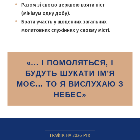
Разом зі своєю церквою взяти піст
(мінімум одну добу).
Брати участь у щоденних загальних
молитовних служіннях у своєму місті.
«... І ПОМОЛЯТЬСЯ, І
БУДУТЬ ШУКАТИ ІМ'Я
МОЄ... ТО Я ВИСЛУХАЮ З
НЕБЕС»
ГРАФІК НА 2026 РІК