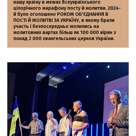
нашу країну в межах Всеукраїнського
цілорічного марафону посту й молитви. 2024-
й було оголошено РОКОМ ОБ'ЄДНАННЯ В
ПОСТІ Й МОЛИТВІ ЗА УКРАЇНУ, в якому брали
участь і безпосередньо молились на
молитовних вартах більш як 100 000 вірян з
понад 2 000 євангельських церков України.