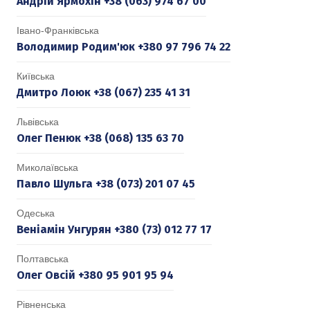
Андрій Ярмохін +38 (063) 974 67 00
Івано-Франківська
Володимир Родим'юк +380 97 796 74 22
Київська
Дмитро Лоюк +38 (067) 235 41 31
Львівська
Олег Пенюк +38 (068) 135 63 70
Миколаївська
Павло Шульга +38 (073) 201 07 45
Одеська
Веніамін Унгурян +380 (73) 012 77 17
Полтавська
Олег Овсій +380 95 901 95 94
Рівненська