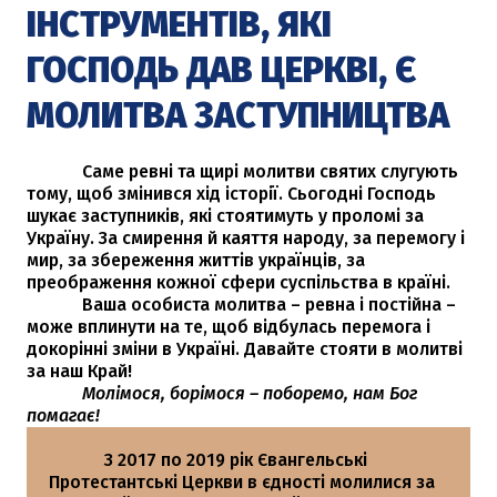
ІНСТРУМЕНТІВ, ЯКІ
ГОСПОДЬ ДАВ ЦЕРКВІ, Є
МОЛИТВА ЗАСТУПНИЦТВА
Саме ревні та щирі молитви святих слугують
тому, щоб змінився хід історії. Сьогодні Господь
шукає заступників, які стоятимуть у проломі за
Україну. За смирення й каяття народу, за перемогу і
мир, за збереження життів українців, за
преображення кожної сфери суспільства в країні.
Ваша особиста молитва – ревна і постійна –
може вплинути на те, щоб відбулась перемога і
докорінні зміни в Україні. Давайте стояти в молитві
за наш Край!
Молімося, борімося – поборемо, нам Бог
помагає!
З 2017 по 2019 рік Євангельські
Протестантські Церкви в єдності молилися за