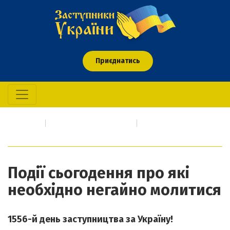
Приєднатись
Головна
Про кого/що молимось
Події сьогодення про які необхідно негайно молитися
Події сьогодення про які
необхідно негайно молитися
1556-й день заступництва за Україну!