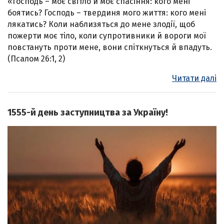
«Господь – моє світло й моє спасіння: кого мені
боятись? Господь – твердиня мого життя: кого мені
лякатись? Коли наблизяться до мене злодії, щоб
пожерти моє тіло, коли супротивники й вороги мої
повстануть проти мене, вони спіткнуться й впадуть.
(Псалом 26:1, 2)
Читати далі
1555-й день заступництва за Україну!