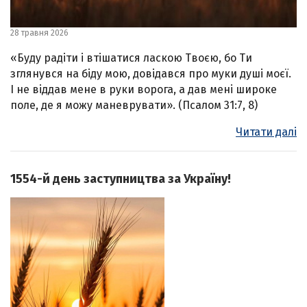
28 травня 2026
«Буду радіти і втішатися ласкою Твоєю, бо Ти
зглянувся на біду мою, довідався про муки душі моєї.
І не віддав мене в руки ворога, а дав мені широке
поле, де я можу маневрувати». (Псалом 31:7, 8)
Читати далі
1554-й день заступництва за Україну!