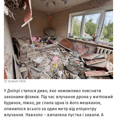
25 травня 2026
У Дніпрі сталося диво, яке неможливо пояснити
законами фізики. Під час влучання дрона у житловий
будинок, ліжко, де спала одна із його мешканок,
опинилося всього за один метр від епіцентру
влучання. Навколо – випалена пустка і завали. А