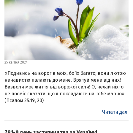
25 квітня 2024
«Подивись на ворогів моїх, бо їх багато; вони лютою
ненавистю палають до мене. Врятуй мене від них!
Визволи моє життя від ворожої сили! О, нехай ніхто
не посміє сказати, що я покладаюсь на Тебе марно».
(Псалом 25:19, 20)
Читати далі
791-й день заступництва за Україну!