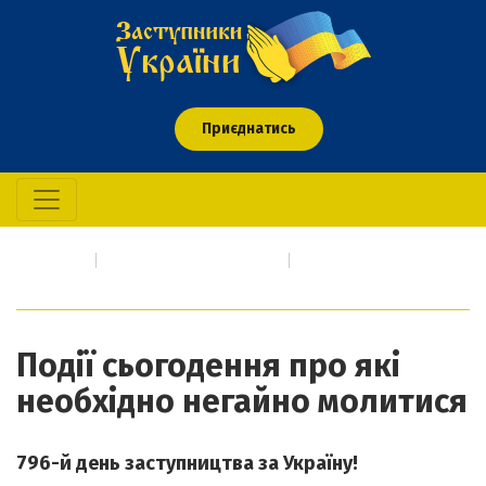
Приєднатись
Головна
Про кого/що молимось
Події сьогодення про які необхідно негайно молитися
Події сьогодення про які
необхідно негайно молитися
796-й день заступництва за Україну!