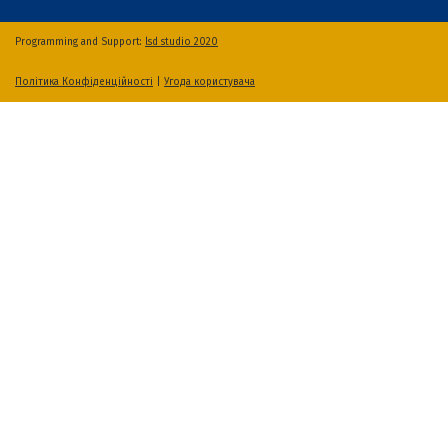
Programming and Support:
lsd studio 2020
Політика Конфіденційності
|
Угода користувача