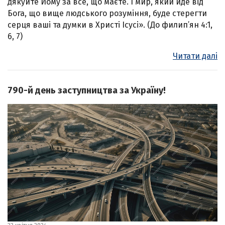
дякуйте Йому за все, що маєте. І мир, який йде від
Бога, що вище людського розуміння, буде стерегти
серця ваші та думки в Христі Ісусі». (До филип’ян 4:1,
6, 7)
Читати далі
790-й день заступництва за Україну!