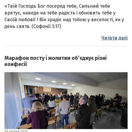
«Твій Господь Бог посеред тебе, Сильний тебе
врятує, наведе на тебе радість і обновить тебе у
Своїй любові! І Він зрадіє над тобою у веселості, як у
день свята. (Софонії 3:17)
Читати далі
Марафон посту і молитви об’єднує різні
конфесії
29 квітня 2024