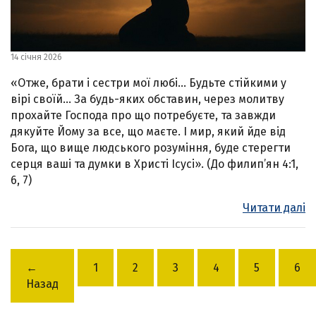
14 січня 2026
«Отже, брати і сестри мої любі… Будьте стійкими у
вірі своїй… За будь-яких обставин, через молитву
прохайте Господа про що потребуєте, та завжди
дякуйте Йому за все, що маєте. І мир, який йде від
Бога, що вище людського розуміння, буде стерегти
серця ваші та думки в Христі Ісусі». (До филип’ян 4:1,
6, 7)
Читати далі
←
1
2
3
4
5
6
Назад