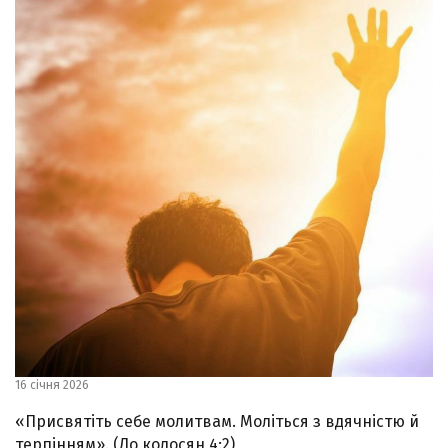
16 січня 2026
«Присвятіть себе молитвам. Моліться з вдячністю й
терпінням». (До колосян 4:2)