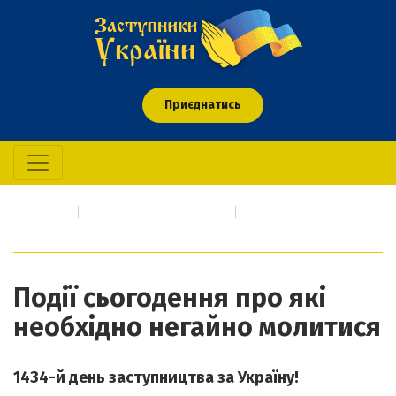
Приєднатись
Головна
Про кого/що молимось
Події сьогодення про які необхідно негайно молитися
Події сьогодення про які
необхідно негайно молитися
1434-й день заступництва за Україну!