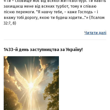
«Ти – сховище моє від всякої життєвої бурі. Ти навіть
захищаєш мене від всяких турбот, тому я співаю
пісню перемоги. "Я навчу тебе, – каже Господь – і
вкажу тобі дорогу, якою ти будеш ходити…"» (Псалом
32:7, 8)
Читати далі
1433-й день заступництва за Україну!