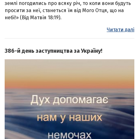
землі погодились про всяку річ, то коли вони будуть
просити за неї, станеться їм від Мого Отця, що на
небі!» (Від Матвія 18:19).
Читати далі
386-й день заступництва за Україну!