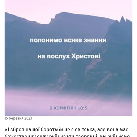
15 березня 2023
«І зброя нашої боротьби не є світська, але вона має
божественну силу руйнувати твердині, ми руйнуємо