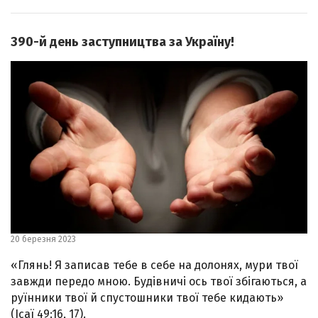
390-й день заступництва за Україну!
20 березня 2023
«Глянь! Я записав тебе в себе на долонях, мури твої
завжди передо мною. Будівничі ось твої збігаються, а
руїнники твої й спустошники твої тебе кидають»
(Ісаї 49:16, 17).