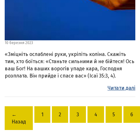
10 березня 2023
«Зміцніть ослаблені руки, укріпіть коліна. Скажіть
тим, хто боїться: «Станьте сильними й не бійтеся! Ось
ваш Бог! На ваших ворогів упаде кара, Господня
розплата. Він прийде і спасе вас» (Ісаї 35:3, 4).
Читати далі
←
1
2
3
4
5
6
Назад