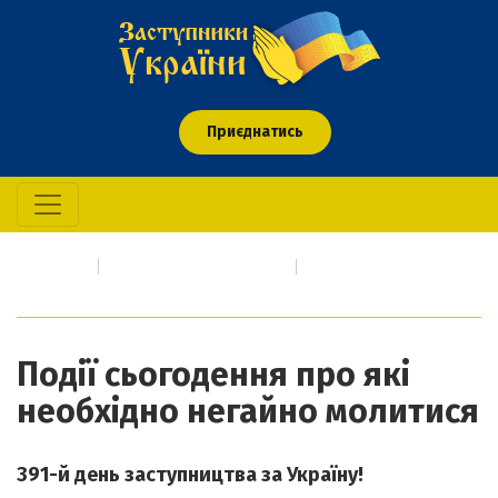
Приєднатись
Головна
Про кого/що молимось
Події сьогодення про які необхідно негайно молитися
Події сьогодення про які
необхідно негайно молитися
391-й день заступництва за Україну!