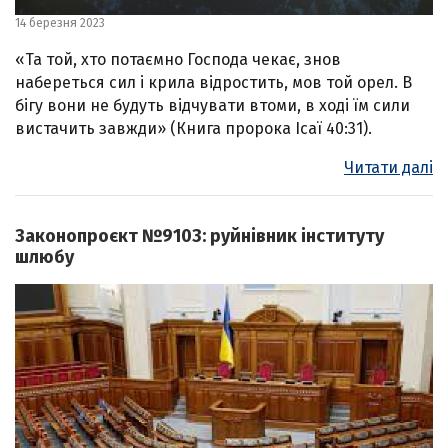
14 березня 2023
«Та той, хто потаємно Господа чекає, знов
набереться сил і крила відростить, мов той орел. В
бігу вони не будуть відчувати втоми, в ході їм сили
вистачить завжди» (Книга пророка Ісаї 40:31).
Читати далі
Законопроєкт №9103: руйнівник інституту
шлюбу