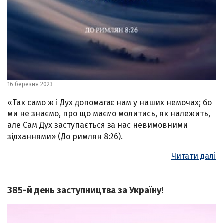
16 березня 2023
«Так само ж і Дух допомагає нам у наших немочах; бо
ми не знаємо, про що маємо молитись, як належить,
але Сам Дух заступається за нас невимовними
зідханнями» (До римлян 8:26).
Читати далі
385-й день заступництва за Україну!