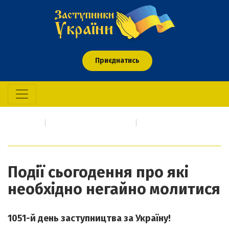
Приєднатись
Головна
Про кого/що молимось
Події сьогодення про які необхідно негайно молитися
Події сьогодення про які
необхідно негайно молитися
1051-й день заступництва за Україну!