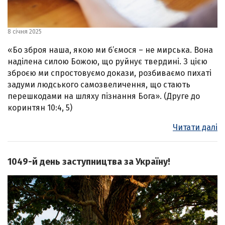
8 січня 2025
«Бо зброя наша, якою ми б’ємося – не мирська. Вона
наділена силою Божою, що руйнує твердині. З цією
зброєю ми спростовуємо докази, розбиваємо пихаті
задуми людського самозвеличення, що стають
перешкодами на шляху пізнання Бога». (Друге до
коринтян 10:4, 5)
Читати далі
1049-й день заступництва за Україну!