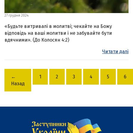
27 грудня 2024
«Будьте витривалі в молитві; чекайте на Божу
відповідь на ваші молитви і не забувайте бути
вдячними». (До Колосян 4:2)
Читати далі
←
1
2
3
4
5
6
Назад