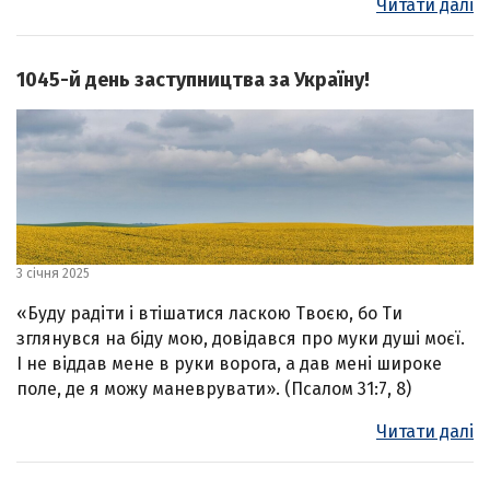
Читати далі
1045-й день заступництва за Україну!
3 січня 2025
«Буду радіти і втішатися ласкою Твоєю, бо Ти
зглянувся на біду мою, довідався про муки душі моєї.
І не віддав мене в руки ворога, а дав мені широке
поле, де я можу маневрувати». (Псалом 31:7, 8)
Читати далі