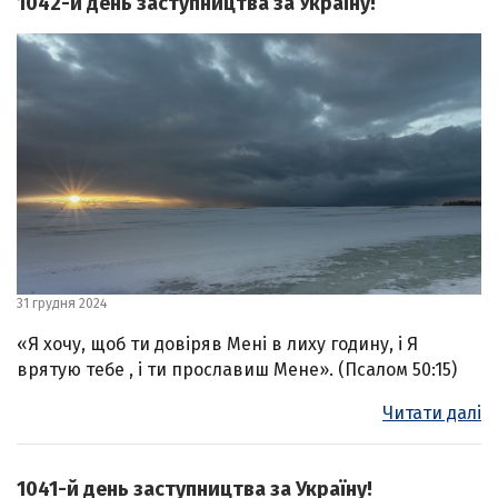
1042-й день заступництва за Україну!
31 грудня 2024
«Я хочу, щоб ти довіряв Мені в лиху годину, і Я
врятую тебе , і ти прославиш Мене». (Псалом 50:15)
Читати далі
1041-й день заступництва за Україну!