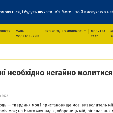
 помоляться, і будуть шукати Ім'я Мого... то Я вислухаю з неб
ОВІСТЯ
МАПА
ПРО КОГО/ЩО МОЛИМОСЬ
МОЛИТВА
М
МОЛИТОВНИКІВ
24/7
Х
годення про які необхідно негайно молитися
які необхідно негайно молитися
я 2022
одь — твердиня моя і пристановище моє, визволитель мій
оміч моя; на Нього моя надія, оборонець мій, ріг спасіння 