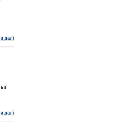
и далі
льці
и далі