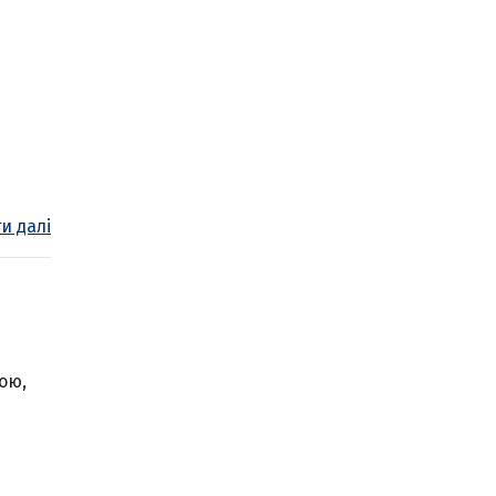
и далі
ою,