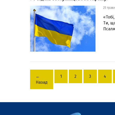
25 трав
«Тобі,
Ти, щ
Псалмі
←
1
2
3
4
Назад