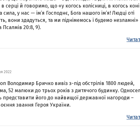
 в серці й говоримо, що «у когось колісниці, в когось коні
 сила, у нас — ім’я Господнє, Бога нашого ім’я! Людці оті
ть, вони здадуться, та ми піднімемось і будемо незламні»
 Псалмів 20:8, 9).
Читат
ня 2022
оп Володимир Бричко вивіз з-під обстрілів 1800 людей,
ма, 52 малюки до трьох років з дитячого будинку. Односе
ь представити його до найвищої державної нагороди –
оєння звання Героя України.
Читат