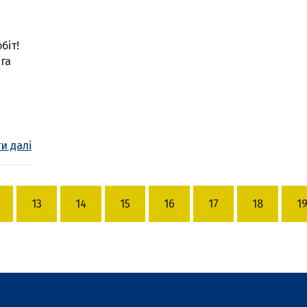
біт!
га
и далі
13
14
15
16
17
18
1