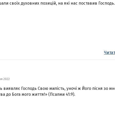
али своїх духовних позицій, на які нас поставив Господь.
Читат
ня 2022
ь виявляє Господь Свою милість, уночі ж Його пісня зо мн
ва до Бога мого життя!» (Псалми 41:9).