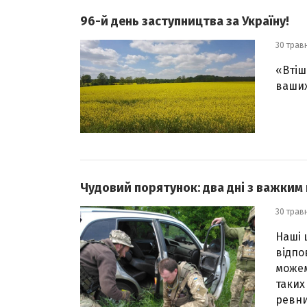
96-й день заступництва за Україну!
30 трав
«Втіш
ваших
Чудовий порятунок: два дні з важким п
30 трав
Наші 
відпо
можем
таких
ревни