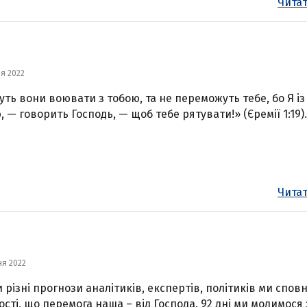
Читат
ня 2022
дуть вони воювати з тобою, та не переможуть тебе, бо Я із
, — говорить Господь, — щоб тебе рятувати!» (Єремії 1:19).
Читат
ня 2022
 різні прогнози аналітиків, експертів, політиків ми спов
ості, що перемога наша – від Господа. 92 дні ми молимося 