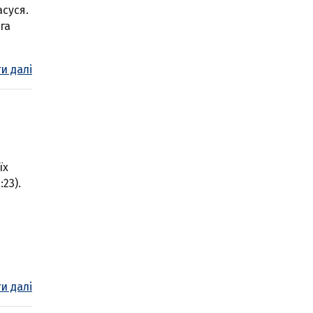
асуся.
га
и далі
їх
23).
и далі