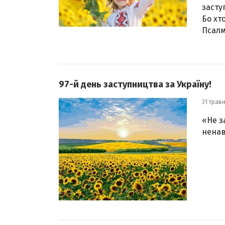
засту
Бо хт
Псалмі
97-й день заступництва за Україну!
31 трав
«Не з
ненав