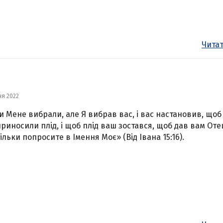
Читат
ня 2022
и Мене вибрали, але Я вибрав вас, і вас настановив, щоб
приносили плід, і щоб плід ваш зостався, щоб дав вам Оте
тільки попросите в Імення Моє» (Від Івана 15:16).