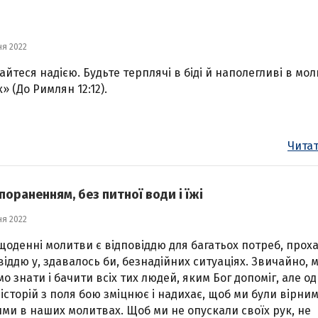
ня 2022
айтеся надією. Будьте терплячі в біді й наполегливі в мо
» (До Римлян 12:12).
Читат
ораненням, без питної води і їжі
ня 2022
щоденні молитви є відповіддю для багатьох потреб, проха
віддю у, здавалось би, безнадійних ситуаціях. Звичайно, 
о знати і бачити всіх тих людей, яким Бог допоміг, але од
 історій з поля бою зміцнює і надихає, щоб ми були вірни
ми в наших молитвах. Щоб ми не опускали своїх рук, не