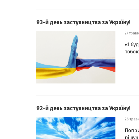
93-й день заступництва за Україну!
27 трав
«І бу
тобою
92-й день заступництва за Україну!
26 трав
Попри
рішуч