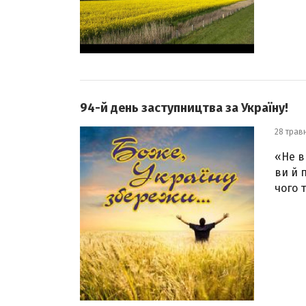
94-й день заступництва за Україну!
28 трав
«Не в
ви й 
чого 