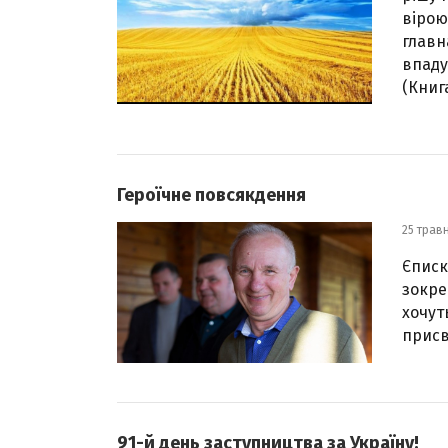
вірою
главна
впаду
(Книга
Героїчне повсякдення
25 трав
Єписк
зокре
хочут
присв
91-й день заступництва за Україну!