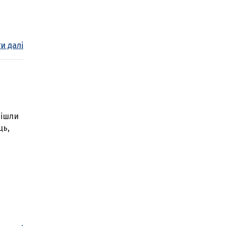
и далі
 ішли
ць,