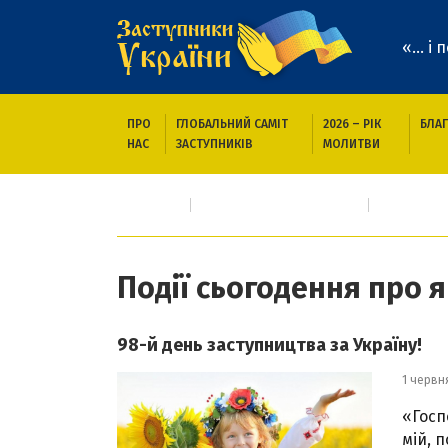
«... і
ПРО
ГЛОБАЛЬНИЙ САМІТ
2026 – РІК
БЛАГ
НАС
ЗАСТУПНИКІВ
МОЛИТВИ
Головна
Про кого/що молимось
Події сьо
Події сьогодення про 
98-й день заступництва за Україну!
1 червн
«Госп
мій, п