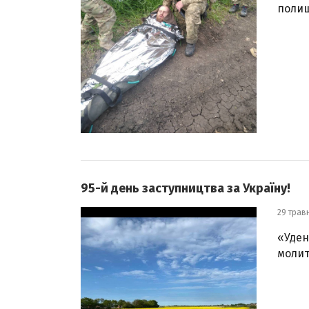
полиш
95-й день заступництва за Україну!
29 трав
«Уден
молит