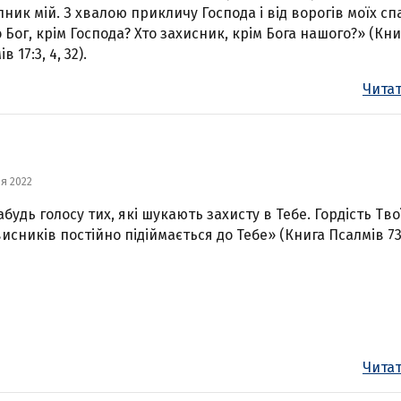
пник мій. З хвалою прикличу Господа і від ворогів моїх сп
о Бог, крім Господа? Хто захисник, крім Бога нашого?» (Кни
в 17:3, 4, 32).
Читат
ня 2022
абудь голосу тих, які шукають захисту в Тебе. Гордість Тво
исників постійно підіймається до Тебе» (Книга Псалмів 73:
Читат