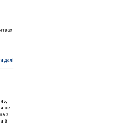
литвах
и далі
нь,
ми не
на з
ми й