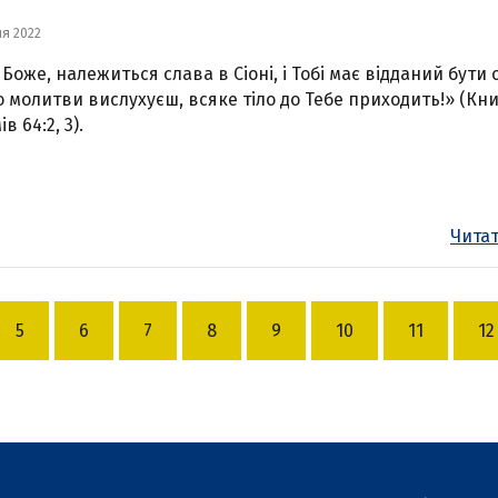
ня 2022
 Боже, належиться слава в Сіоні, і Тобі має відданий бути о
о молитви вислухуєш, всяке тіло до Тебе приходить!» (Кни
в 64:2, 3).
Читат
5
6
7
8
9
10
11
12