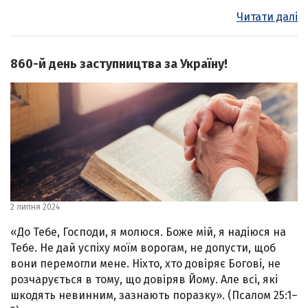
Читати далі
860-й день заступництва за Україну!
2 липня 2024
«До Тебе, Господи, я молюся. Боже мій, я надіюся на
Тебе. Не дай успіху моїм ворогам, не допусти, щоб
вони перемогли мене. Ніхто, хто довіряє Богові, не
розчарується в тому, що довіряв Йому. Але всі, які
шкодять невинним, зазнають поразку». (Псалом 25:1–