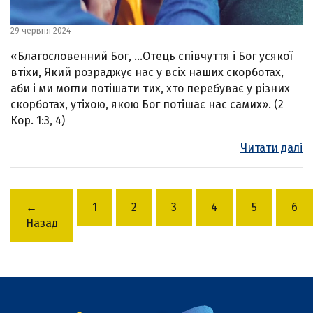
29 червня 2024
«Благословенний Бог, …Отець співчуття і Бог усякої
втіхи, Який розраджує нас у всіх наших скорботах,
аби і ми могли потішати тих, хто перебуває у різних
скорботах, утіхою, якою Бог потішає нас самих». (2
Кор. 1:3, 4)
Читати далі
←
1
2
3
4
5
6
Назад