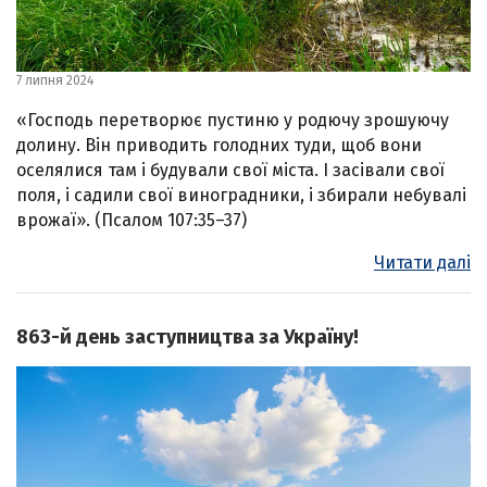
7 липня 2024
«Господь перетворює пустиню у родючу зрошуючу
долину. Він приводить голодних туди, щоб вони
оселялися там і будували свої міста. І засівали свої
поля, і садили свої виноградники, і збирали небувалі
врожаї». (Псалом 107:35–37)
Читати далі
863-й день заступництва за Україну!