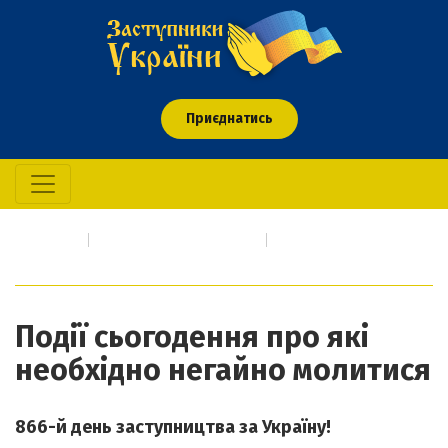
Приєднатись
Головна
Про кого/що молимось
Події сьогодення про які необхідно негайно молитися
Події сьогодення про які
необхідно негайно молитися
866-й день заступництва за Україну!