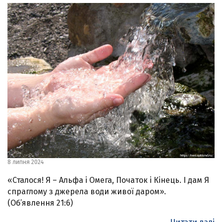
8 липня 2024
«Сталося! Я – Альфа і Омега, Початок і Кінець. І дам Я
спраглому з джерела води живої даром».
(Об’явлення 21:6)