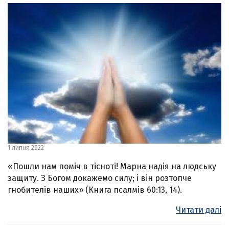
1 липня 2022
«Пошли нам поміч в тісноті! Марна надія на людську
защиту. З Богом докажемо силу; і він розтопче
гнобителів наших» (Книга псалмів 60:13, 14).
Читати далі