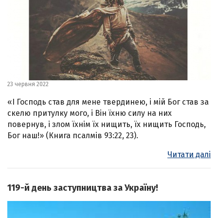
23 червня 2022
«І Господь став для мене твердинею, і мій Бог став за
скелю притулку мого, і Він їхню силу на них
повернув, і злом їхнім їх нищить, їх нищить Господь,
Бог наш!» (Книга псалмів 93:22, 23).
Читати далі
119-й день заступництва за Україну!