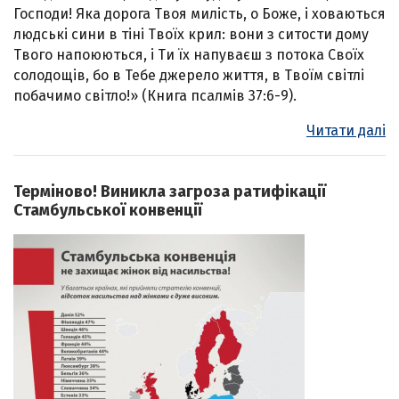
Господи! Яка дорога Твоя милість, о Боже, і ховаються
людські сини в тіні Твоїх крил: вони з ситости дому
Твого напоюються, і Ти їх напуваєш з потока Своїх
солодощів, бо в Тебе джерело життя, в Твоїм світлі
побачимо світло!» (Книга псалмів 37:6-9).
Читати далі
Терміново! Виникла загроза ратифікації
Стамбульської конвенції