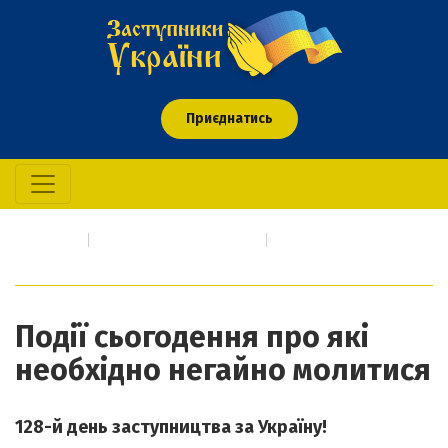
Приєднатись
Головна
Про кого/що молимось
Події сьогодення про які необхідно негайно молитися
Події сьогодення про які
необхідно негайно молитися
128-й день заступництва за Україну!