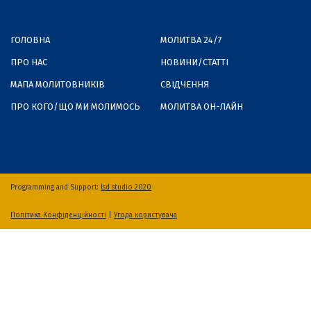
ГОЛОВНА
МОЛИТВА 24/7
ПРО НАС
НОВИНИ/СТАТТІ
МАПА МОЛИТОВНИКІВ
СВІДЧЕННЯ
ПРО КОГО/ЩО МИ МОЛИМОСЬ
МОЛИТВА ОН-ЛАЙН
Programming and Support:
lsd studio 2020
Політика Конфіденційності
|
Угода користувача