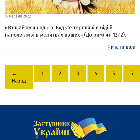
15 червня 2022
«Втішайтеся надією. Будьте терплячі в біді й
наполегливі в молитвах ваших» (До римлян 12:12).
Читати далі
←
1
2
3
4
5
6
Назад