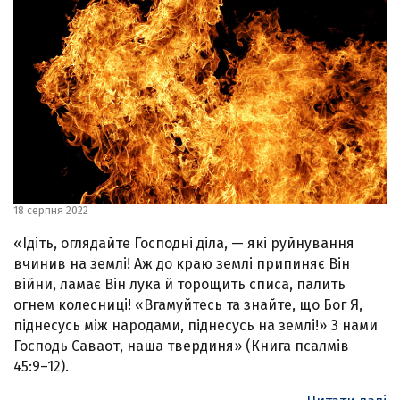
18 серпня 2022
«Ідіть, оглядайте Господні діла, — які руйнування
вчинив на землі! Аж до краю землі припиняє Він
війни, ламає Він лука й торощить списа, палить
огнем колесниці! «Вгамуйтесь та знайте, що Бог Я,
піднесусь між народами, піднесусь на землі!» З нами
Господь Саваот, наша твердиня» (Книга псалмів
45:9–12).