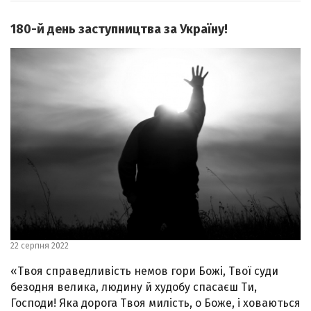
180-й день заступництва за Україну!
22 серпня 2022
«Твоя справедливість немов гори Божі, Твої суди
безодня велика, людину й худобу спасаєш Ти,
Господи! Яка дорога Твоя милість, о Боже, і ховаються