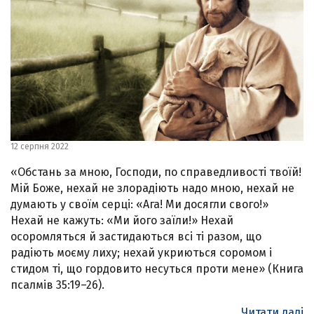
12 серпня 2022
«Обстань за мною, Господи, по справедливості твоїй!
Мій Боже, нехай не злорадіють надо мною, нехай не
думають у своїм серці: «Ага! Ми досягли свого!»
Нехай не кажуть: «Ми його заїли!» Нехай
осоромляться й застидаються всі ті разом, що
радіють моєму лиху; нехай укриються соромом і
стидом ті, що гордовито несуться проти мене» (Книга
псалмів 35:19–26).
Читати далі