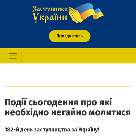
Приєднатись
Головна
Про кого/що молимось
Події сьогодення про які необхідно негайно молитися
Події сьогодення про які
необхідно негайно молитися
182-й день заступництва за Україну!