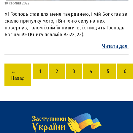
10 серпня 2022
«І Господь став для мене твердинею, і мій Бог став за
скелю притулку мого, і Він їхню силу на них
повернув, і злом їхнім їх нищить, їх нищить Господь,
Бог наш!» (Книга псалмів 93:22, 23).
Читати далі
←
1
2
3
4
5
6
Назад