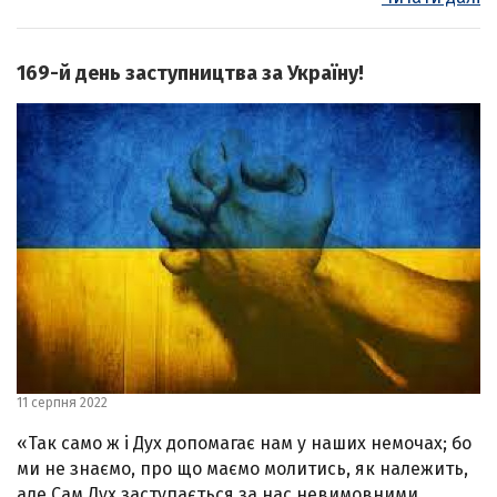
169-й день заступництва за Україну!
11 серпня 2022
«Так само ж і Дух допомагає нам у наших немочах; бо
ми не знаємо, про що маємо молитись, як належить,
але Сам Дух заступається за нас невимовними