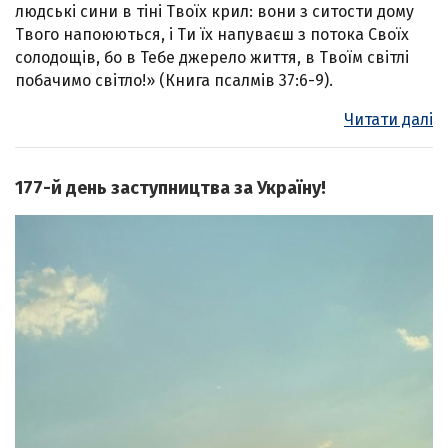
людські сини в тіні Твоїх крил: вони з ситости дому
Твого напоюються, і Ти їх напуваєш з потока Своїх
солодощів, бо в Тебе джерело життя, в Твоїм світлі
побачимо світло!» (Книга псалмів 37:6-9).
Читати далі
177-й день заступництва за Україну!