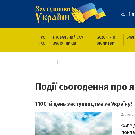
«... і
ПРО
ГЛОБАЛЬНИЙ САМІТ
2026 – РІК
БЛАГ
НАС
ЗАСТУПНИКІВ
МОЛИТВИ
Головна
Про кого/що молимось
Події сьо
Події сьогодення про 
1100-й день заступництва за Україну!
27 люто
«Але 
покла