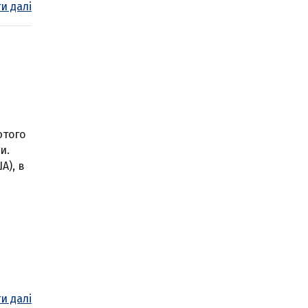
и далі
ютого
и.
А), в
и далі