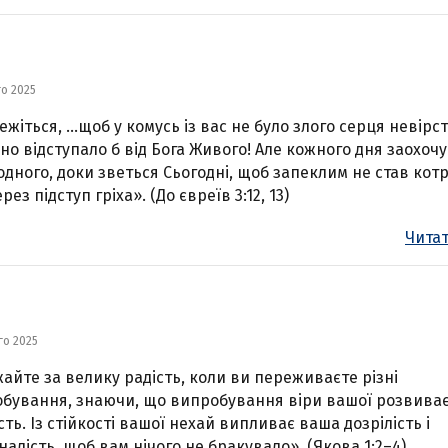
го 2025
ежіться, …щоб у комусь із вас не було злого серця невірст
но відступало б від Бога Живого! Але кожного дня заохоч
одного, доки зветься Сьогодні, щоб запеклим не став кот
рез підступ гріха». (До євреїв 3:12, 13)
Читат
го 2025
айте за велику радість, коли ви переживаєте різні
бування, знаючи, що випробування віри вашої розвива
ість. Із стійкості вашої нехай випливає ваша дозрілість і
налість, щоб вам нічого не бракувало». (Якова 1:2–4)