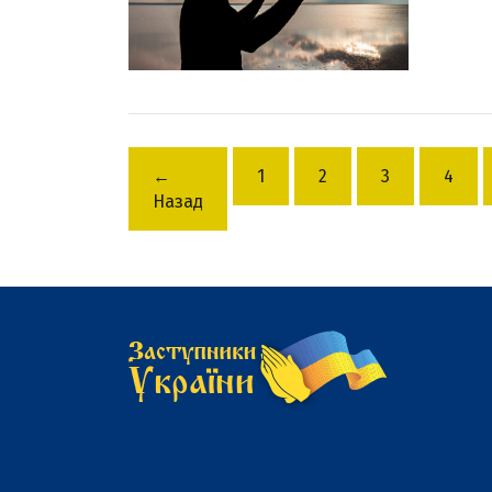
←
1
2
3
4
Назад