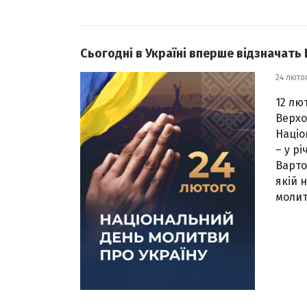
Сьогодні в Україні вперше відзначат
24 люто
12 лю
Верхо
Націо
– у р
Варто
якій 
молит