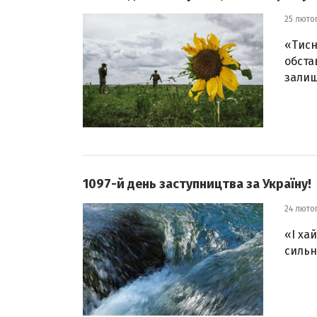
25 люто
«Тисн
обста
залиш
1097-й день заступництва за Україну!
24 люто
«І ха
сильн