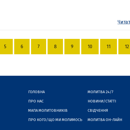
Читат
5
6
7
8
9
10
11
12
ГОЛОВНА
МОЛИТВА 24/7
ПРО НАС
НОВИНИ/СТАТТІ
МАПА МОЛИТОВНИКІВ
СВІДЧЕННЯ
ПРО КОГО/ЩО МИ МОЛИМОСЬ
МОЛИТВА ОН-ЛАЙН