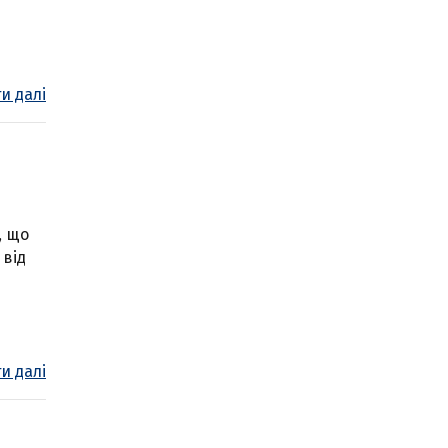
и далі
, що
 від
и далі