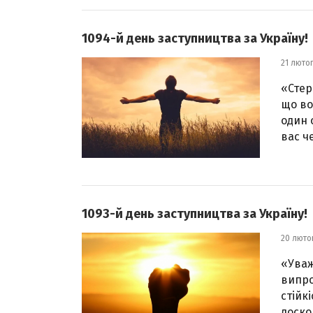
1094-й день заступництва за Україну!
21 люто
«Стер
що во
один 
вас че
1093-й день заступництва за Україну!
20 люто
«Уваж
випро
стійк
доско