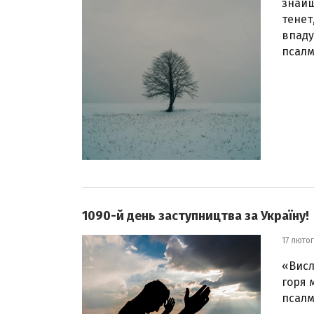
знайш
тенет
впаду
псалм
1090-й день заступництва за Україну!
17 люто
«Висл
горя 
псалмі