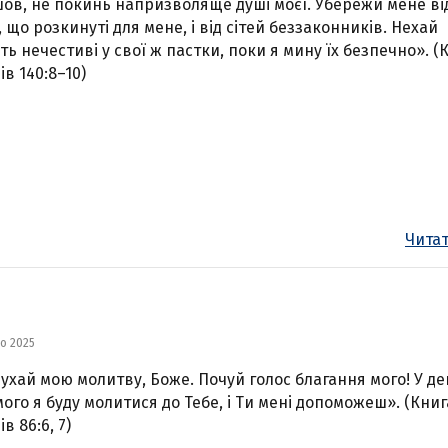
ов, не покинь напризволяще душі моєї. Убережи мене ві
, що розкинуті для мене, і від сітей беззаконників. Нехай
ть нечестиві у свої ж пастки, поки я мину їх безпечно». (
ів 140:8–10)
Читат
го 2025
ухай мою молитву, Боже. Почуй голос благання мого! У де
мого я буду молитися до Тебе, і Ти мені допоможеш». (Книг
в 86:6, 7)