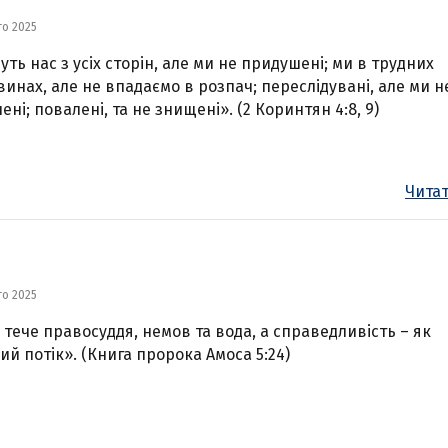
го 2025
уть нас з усіх сторін, але ми не придушені; ми в трудних
винах, але не впадаємо в розпач; переслідувані, але ми н
ені; повалені, та не знищені». (2 Коринтян 4:8, 9)
Читат
го 2025
й тече правосуддя, немов та вода, а справедливість – як
ий потік». (Книга пророка Амоса 5:24)