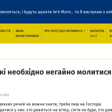
 помоляться, і будуть шукати Ім'я Мого... то Я вислухаю з неб
ОВІСТЯ
МАПА
ПРО КОГО/ЩО МОЛИМОСЬ
МОЛИТВА
М
МОЛИТОВНИКІВ
24/7
Х
годення про які необхідно негайно молитися
які необхідно негайно молитися
го 2025
деяких речей не можна знати, треба лиш на Господа
датися у них: хто дивиться на вітер, сіяти не буде, хто ди