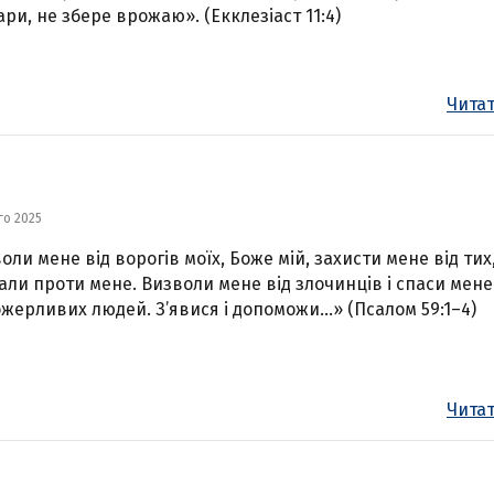
ари, не збере врожаю». (Екклезіаст 11:4)
Читат
го 2025
оли мене від ворогів моїх, Боже мій, захисти мене від тих
али проти мене. Визволи мене від злочинців і спаси мене
жерливих людей. З’явися і допоможи…» (Псалом 59:1–4)
Читат