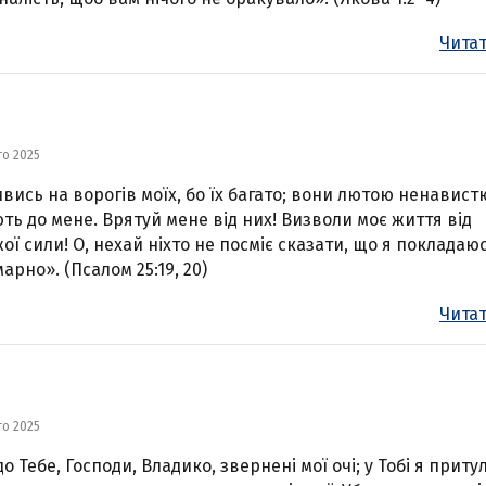
Читат
го 2025
вись на ворогів моїх, бо їх багато; вони лютою ненавист
ть до мене. Врятуй мене від них! Визволи моє життя від
ої сили! О, нехай ніхто не посміє сказати, що я покладаю
арно». (Псалом 25:19, 20)
Читат
го 2025
до Тебе, Господи, Владико, звернені мої очі; у Тобі я приту