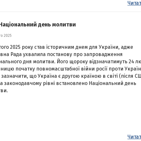
Читат
ь Національний день молитви
го 2025
того 2025 року став історичним днем для України, адже
вна Рада ухвалила постанову про запровадження
нального дня молитви. Його щороку відзначатимуть 24 л
ічницю початку повномасштабної війни росії проти Україн
 зазначити, що Україна є другою країною в світі (після СШ
на законодавчому рівні встановлено Національний день
ви.
Читат