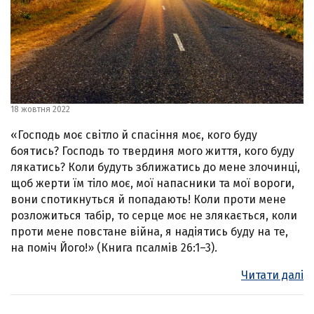
18 жовтня 2022
«Господь моє світло й спасіння моє, кого буду
боятись? Господь то твердиня мого життя, кого буду
лякатись? Коли будуть зближатись до мене злочинці,
щоб жерти їм тіло моє, мої напасники та мої вороги,
вони спотикнуться й попадають! Коли проти мене
розложиться табір, то серце моє не злякається, коли
проти мене повстане війна, я надіятись буду на те,
на поміч Його!» (Книга псалмів 26:1–3).
Читати далі