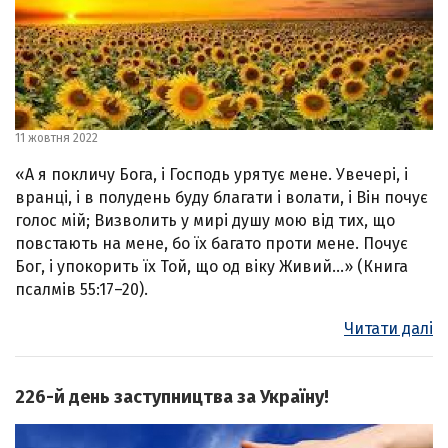
11 жовтня 2022
«А я покличу Бога, і Господь урятує мене. Увечері, і
вранці, і в полудень буду благати і волати, і Він почує
голос мій; Визволить у мирі душу мою від тих, що
повстають на мене, бо їх багато проти мене. Почує
Бог, і упокорить їх Той, що од віку Живий…» (Книга
псалмів 55:17–20).
Читати далі
226-й день заступництва за Україну!