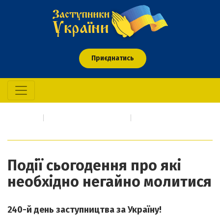
Приєднатись
Головна
Про кого/що молимось
Події сьогодення про які необхідно негайно молитися
Події сьогодення про які
необхідно негайно молитися
240-й день заступництва за Україну!