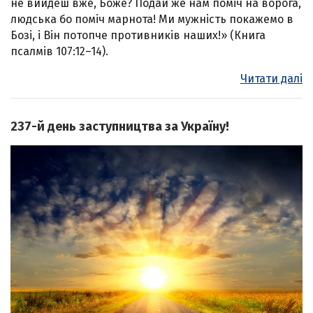
не вийдеш вже, Боже? Подай же нам поміч на ворога,
людська бо поміч марнота! Ми мужність покажемо в
Бозі, і Він потопче противників наших!» (Книга
псалмів 107:12–14).
Читати далі
237-й день заступництва за Україну!