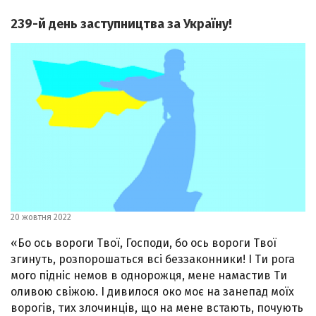
239-й день заступництва за Україну!
20 жовтня 2022
«Бо ось вороги Твої, Господи, бо ось вороги Твої
згинуть, розпорошаться всі беззаконники! І Ти рога
мого підніс немов в однорожця, мене намастив Ти
оливою свіжою. І дивилося око моє на занепад моїх
ворогів, тих злочинців, що на мене встають, почують