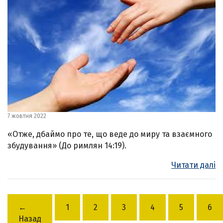
7 жовтня 2022
«Отже, дбаймо про те, що веде до миру та взаємного
збудування» (До римлян 14:19).
Читати далі
←
1
2
3
4
5
6
Назад