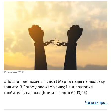
21 жовтня 2022
«Пошли нам поміч в тісноті! Марна надія на людську
защиту. З Богом докажемо силу; і він розтопче
гнобителів наших» (Книга псалмів 60:13, 14).
Читати далі