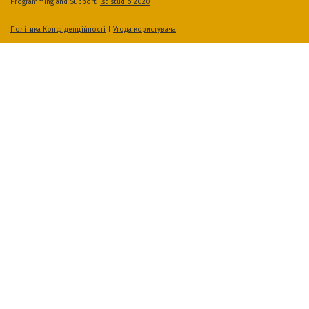
Programming and Support:
lsd studio 2020
Політика Конфіденційності
|
Угода користувача