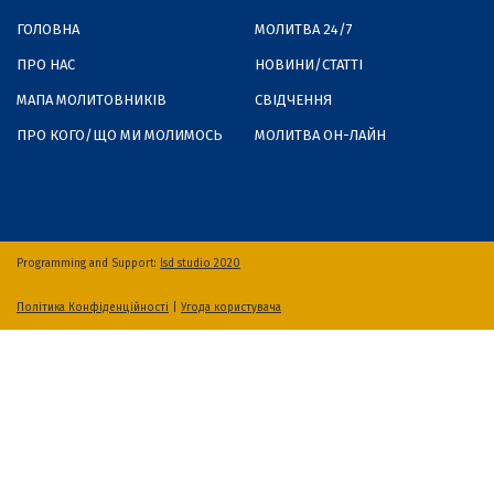
ГОЛОВНА
МОЛИТВА 24/7
ПРО НАС
НОВИНИ/СТАТТІ
МАПА МОЛИТОВНИКІВ
СВІДЧЕННЯ
ПРО КОГО/ЩО МИ МОЛИМОСЬ
МОЛИТВА ОН-ЛАЙН
Programming and Support:
lsd studio 2020
Політика Конфіденційності
|
Угода користувача