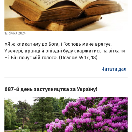
12 січня 2024
«Я ж кликатиму до Бога, і Господь мене врятує.
Увечері, вранці й опівдні буду скаржитись та зітхати
– і Він почує мій голос». (Псалом 55:17, 18)
Читати далі
687-й день заступництва за Україну!