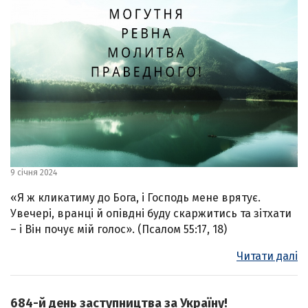
9 січня 2024
«Я ж кликатиму до Бога, і Господь мене врятує.
Увечері, вранці й опівдні буду скаржитись та зітхати
– і Він почує мій голос». (Псалом 55:17, 18)
Читати далі
684-й день заступництва за Україну!