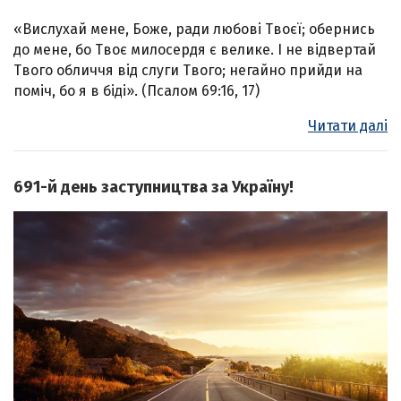
«Вислухай мене, Боже, ради любові Твоєї; обернись
до мене, бо Твоє милосердя є велике. І не відвертай
Твого обличчя від слуги Твого; негайно прийди на
поміч, бо я в біді». (Псалом 69:16, 17)
Читати далі
691-й день заступництва за Україну!