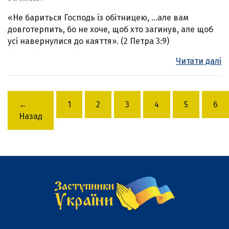
«Не бариться Господь із обітницею, …але вам
довготерпить, бо не хоче, щоб хто загинув, але щоб
усі навернулися до каяття». (2 Петра 3:9)
Читати далі
←
1
2
3
4
5
6
Назад