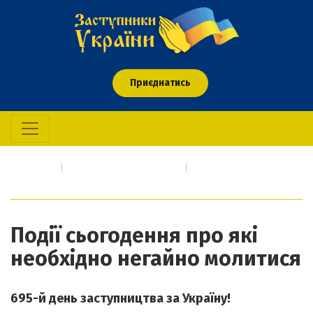
Приєднатись
Головна
Про кого/що молимось
Події сьогодення про які необхідно негайно молитися
Події сьогодення про які
необхідно негайно молитися
695-й день заступництва за Україну!