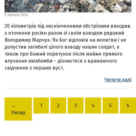
5 лютого 2024
20 кілометрів під нескінченними обстрілами виходив
з оточення росіян разом зі своїм взводом рядовий
Володимир Марчук. Як Бог відповів на молитви і не
допустив загибелі цілого взводу наших солдат, а
також про Божий порятунок після майже прямого
влучання авіабомби – дізнаєтеся з вражаючого
свідчення з перших вуст.
Читати далі
←
1
2
3
4
5
6
Назад