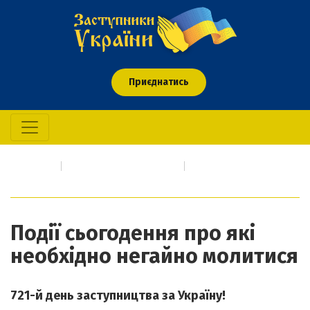
Приєднатись
Головна
Про кого/що молимось
Події сьогодення про які необхідно негайно молитися
Події сьогодення про які
необхідно негайно молитися
721-й день заступництва за Україну!