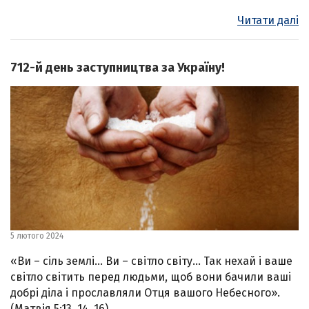
Читати далі
712-й день заступництва за Україну!
5 лютого 2024
«Ви – сіль землі… Ви – світло світу… Так нехай і ваше
світло світить перед людьми, щоб вони бачили ваші
добрі діла і прославляли Отця вашого Небесного».
(Матвія 5:13, 14, 16)