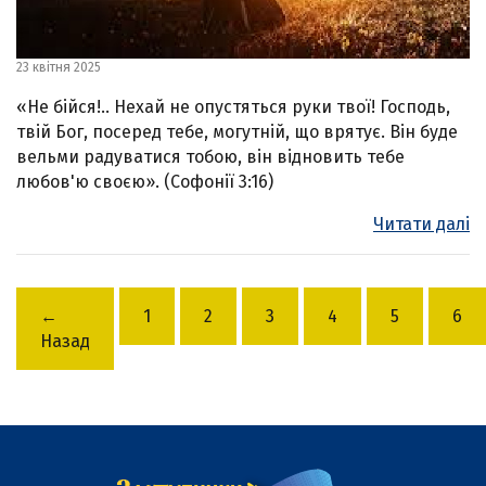
23 квітня 2025
«Не бійся!.. Нехай не опустяться руки твої! Господь,
твій Бог, посеред тебе, могутній, що врятує. Він буде
вельми радуватися тобою, він відновить тебе
любов'ю своєю». (Софонії 3:16)
Читати далі
←
1
2
3
4
5
6
Назад