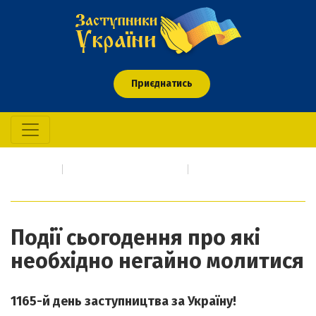
Приєднатись
Головна
Про кого/що молимось
Події сьогодення про які необхідно негайно молитися
Події сьогодення про які
необхідно негайно молитися
1165-й день заступництва за Україну!