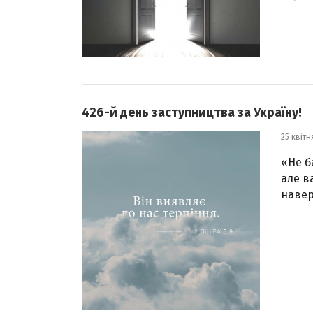
426-й день заступництва за Україну!
25 квітн
«Не б
але в
навер