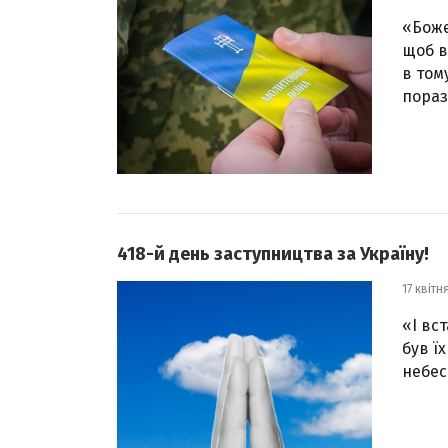
«Боже
щоб в
в том
поразк
418-й день заступництва за Україну!
17 квітн
«І вс
був ї
небес!