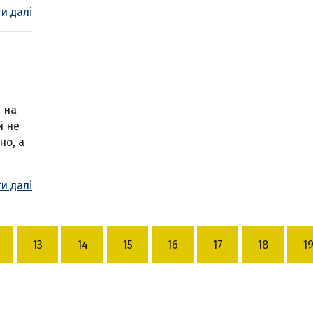
и далі
 на
й не
но, а
и далі
13
14
15
16
17
18
1