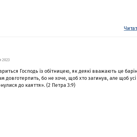
Читат
я 2023
ариться Господь із обітницею, як деякі вважають це барі
ам довготерпить, бо не хоче, щоб хто загинув, але щоб усі
нулися до каяття». (2 Петра 3:9)