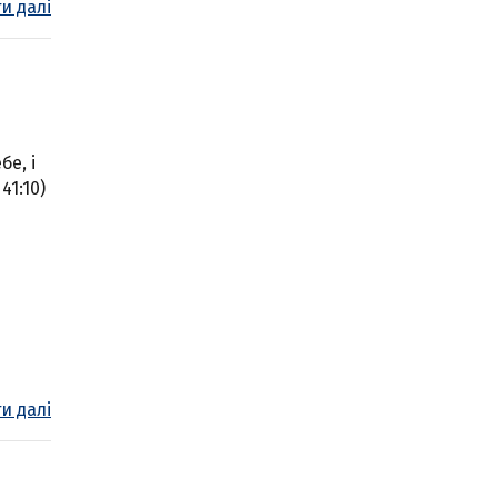
и далі
бе, і
41:10)
и далі