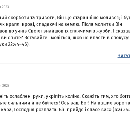
я 2023
ий скорботи та тривоги, Він ще старанніше молився; і був
 як краплі крові, спадаючі на землю. Після молитви Він
ов до учнів Своїх і знайшов їх сплячими з журби. І сказав
 ви спите? Вставайте і моліться, щоб не впасти в спокусу!
уки 22:44–46).
Читат
я 2023
іть ослаблені руки, укріпіть коліна. Скажіть тим, хто боїт
ьте сильними й не бійтеся! Ось ваш Бог! На ваших ворогі
кара, Господня розплата. Він прийде і спасе вас» (Ісаї 35:3