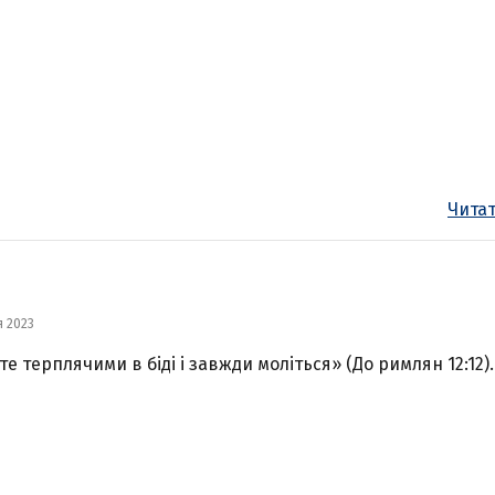
Читат
я 2023
те терплячими в біді і завжди моліться» (До римлян 12:12).