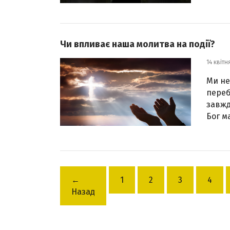
Чи впливає наша молитва на події?
14 квітн
Ми не
переб
завжд
Бог м
←
1
2
3
4
Назад