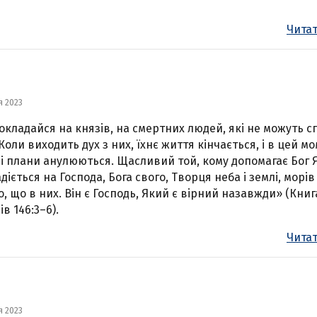
Читат
я 2023
окладайся на князів, на смертних людей, які не можуть с
 Коли виходить дух з них, їхнє життя кінчається, і в цей м
хні плани анулюються. Щасливий той, кому допомагає Бог 
діється на Господа, Бога свого, Творця неба і землі, морів 
о, що в них. Він є Господь, Який є вірний назавжди» (Книг
в 146:3–6).
Читат
я 2023