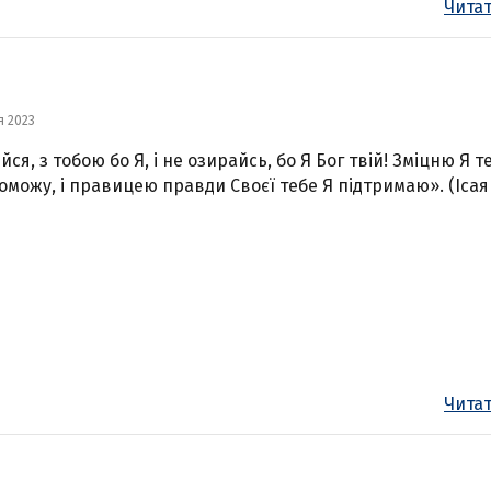
Читат
я 2023
йся, з тобою бо Я, і не озирайсь, бо Я Бог твій! Зміцню Я те
поможу, і правицею правди Своєї тебе Я підтримаю». (Iсая 
Читат