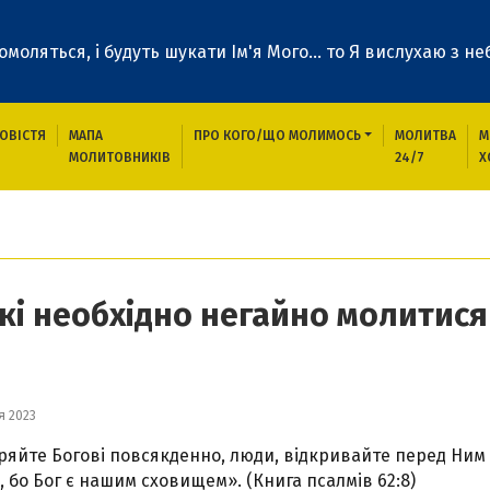
 помоляться, і будуть шукати Ім'я Мого... то Я вислухаю з неб
ОВІСТЯ
МАПА
ПРО КОГО/ЩО МОЛИМОСЬ
МОЛИТВА
М
МОЛИТОВНИКІВ
24/7
Х
годення про які необхідно негайно молитися
які необхідно негайно молитися
я 2023
ряйте Богові повсякденно, люди, відкривайте перед Ним 
, бо Бог є нашим сховищем». (Книга псалмів 62:8)