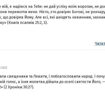
 мій, я надіюся на Тебе: не дай успіху моїм ворогам, не до
они перемогли мене. Ніхто, хто довіряє Богові, не розчар
у, що довіряв Йому. Але всі, які шкодять невинним, зазна
у» (Книга псалмів 25:2, 3).
Читат
я 2023
тали священики та Левити, і поблагословили народ. І поч
хній голос, а їхня молитва дійшла до оселі святости Його, 
» (2 Хроніки 30:27).