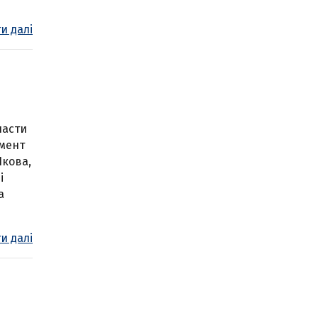
и далі
пасти
омент
Якова,
і
а
и далі