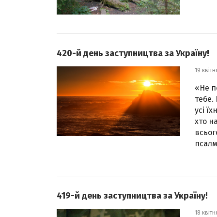
420-й день заступництва за Україну!
19 квітн
«Не п
тебе.
усі ї
хто на
всьог
псалмі
419-й день заступництва за Україну!
18 квітн