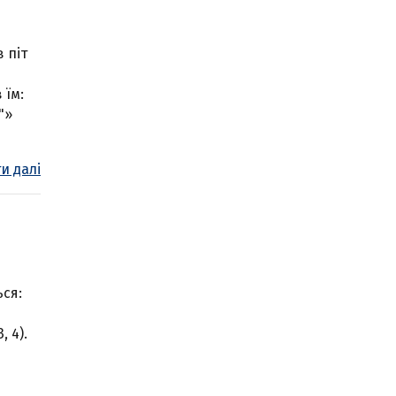
 піт
 їм:
"»
и далі
ься:
в
, 4).