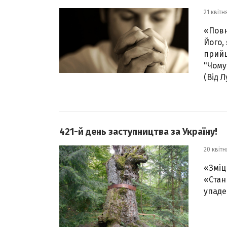
21 квітн
«Повн
Його,
прийш
"Чому
(Від Л
421-й день заступництва за Україну!
20 квітн
«Зміцн
«Стан
упаде 