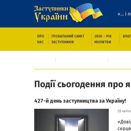
«... і
ПРО
ГЛОБАЛЬНИЙ САМІТ
2026 – РІК
БЛАГ
НАС
ЗАСТУПНИКІВ
МОЛИТВИ
Головна
Про кого/що молимось
Події сьо
Події сьогодення про 
427-й день заступництва за Україну!
26 квітн
«Дові
серця