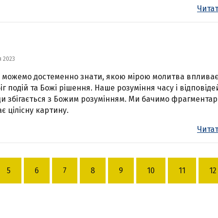
Читат
я 2023
 можемо достеменно знати, якою мірою молитва впливає
іг подій та Божі рішення. Наше розуміння часу і відповіде
и збігається з Божим розумінням. Ми бачимо фрагментар
ає цілісну картину.
Читат
5
6
7
8
9
10
11
12