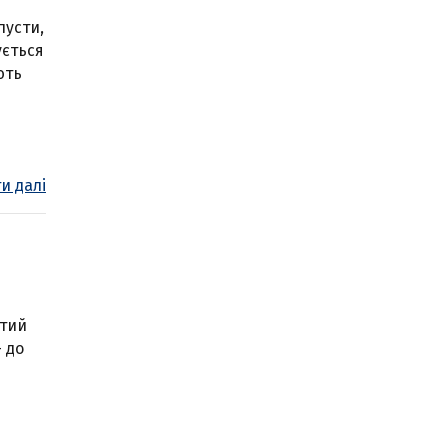
пусти,
ується
ють
и далі
утий
— до