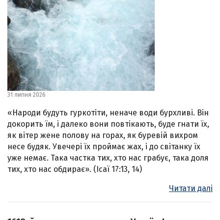
31 липня 2026
«Народи будуть гуркотіти, неначе води бурхливі. Він
докорить їм, і далеко вони повтікають, буде гнати їх,
як вітер жене полову на горах, як буревій вихром
несе будяк. Увечері їх проймає жах, і до світанку їх
уже немає. Така частка тих, хто нас грабує, така доля
тих, хто нас обдирає». (Ісаї 17:13, 14)
Читати далі