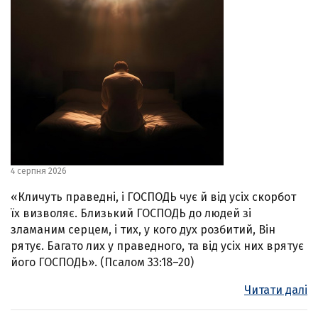
4 серпня 2026
«Кличуть праведні, і ГОСПОДЬ чує й від усіх скорбот
їх визволяє. Близький ГОСПОДЬ до людей зі
зламаним серцем, і тих, у кого дух розбитий, Він
рятує. Багато лих у праведного, та від усіх них врятує
його ГОСПОДЬ». (Псалом 33:18–20)
Читати далі