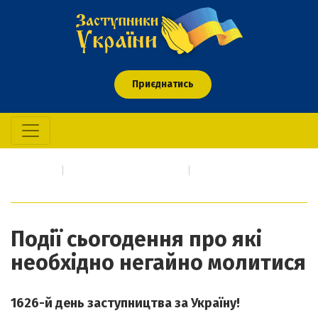
Приєднатись
Головна
Про кого/що молимось
Події сьогодення про які необхідно негайно молитися
Події сьогодення про які
необхідно негайно молитися
1626-й день заступництва за Україну!