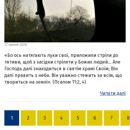
27 липня 2026
«Бо ось натягають луки свої, приложили стріли до
тятиви, щоб з засідки стріляти у Божих людей… Але
Господь далі знаходиться в святім храмі Своїм; Він
далі править з неба. Він уважно стежить за всім, що
твориться на землі». (Псалом 11:2, 4)
Читати далі
1
2
3
4
5
6
7
8