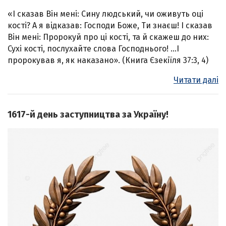
«І сказав Він мені: Сину людський, чи оживуть оці
кості? А я відказав: Господи Боже, Ти знаєш! І сказав
Він мені: Пророкуй про ці кості, та й скажеш до них:
Сухі кості, послухайте слова Господнього! …І
пророкував я, як наказано». (Книга Єзекіїля 37:3, 4)
Читати далі
1617-й день заступництва за Україну!