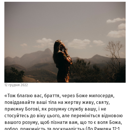
12 грудня 2022
«Тож благаю вас, браття, через Боже милосердя,
повіддавайте ваші тіла на жертву живу, святу,
приємну Богові, як розумну службу вашу, і не
стосуйтесь до віку цього, але перемініться відновою
вашого розуму, щоб пізнати вам, що то є воля Божа,
добро, приємність та досконалість» (До Римлян 12:1,