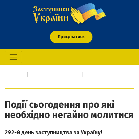
Приєднатись
Головна
Про кого/що молимось
Події сьогодення про які необхідно негайно молитися
Події сьогодення про які
необхідно негайно молитися
292-й день заступництва за Україну!