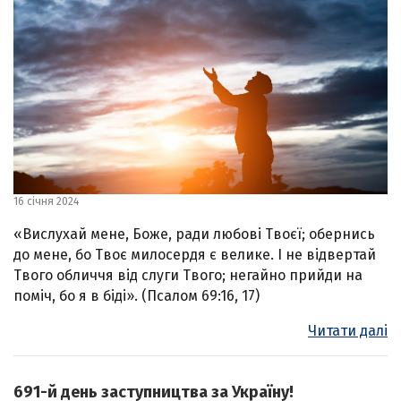
16 січня 2024
«Вислухай мене, Боже, ради любові Твоєї; обернись
до мене, бо Твоє милосердя є велике. І не відвертай
Твого обличчя від слуги Твого; негайно прийди на
поміч, бо я в біді». (Псалом 69:16, 17)
Читати далі
691-й день заступництва за Україну!