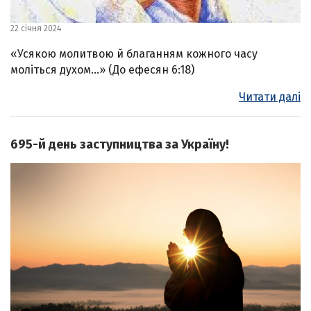
22 січня 2024
«Усякою молитвою й благанням кожного часу
моліться духом…» (До ефесян 6:18)
Читати далі
695-й день заступництва за Україну!