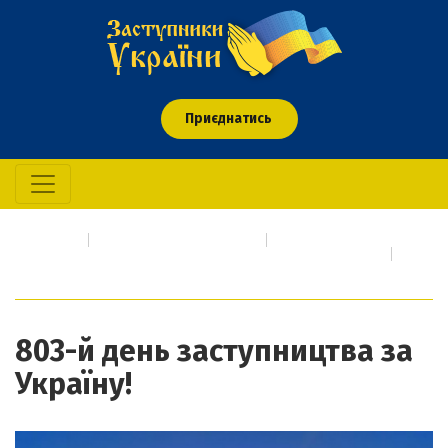
Приєднатись
Головна
Про кого/що молимось
Події сьогодення про які необхідно негайно молитися
803-й день заступництва за Україну!
803-й день заступництва за
Україну!