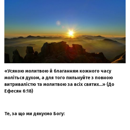
«Усякою молитвою й благанням кожного часу
моліться духом, а для того пильнуйте з повною
витривалістю та молитвою за всіх святих…» (До
Ефесян 6:18)
Те, за що ми дякуємо Богу: