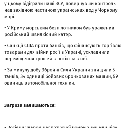
у цьому відіграли наші ЗСУ, повернувши контроль
над західною частиною українських вод у Чорному
морі.
• У Криму морським безпілотником був уражений
російський швидкісний катер.
• Санкції США проти банків, що фінансують торгівлю
товарами для війни росії в Україні, ускладнили
переміщення грошей в росію та з неї.
• За минулу добу Збройні Сили України знищили 5
танків, 34 одиниці бойових броньованих машин, 59
одиниць автомобільної техніки.
Загрози залишаються:
• Росіяни ударом надпотужної бомби знищили цілу