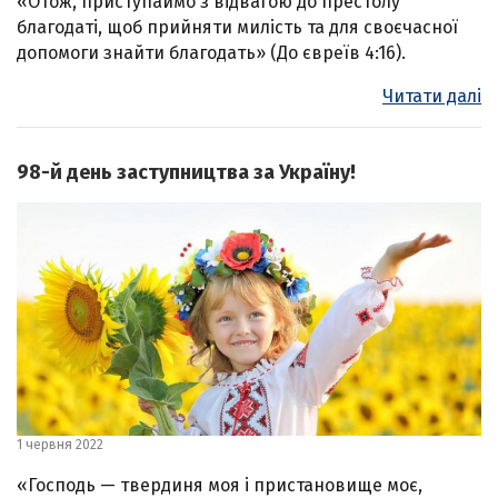
«Отож, приступаймо з відвагою до престолу
благодаті, щоб прийняти милість та для своєчасної
допомоги знайти благодать» (До євреїв 4:16).
Читати далі
98-й день заступництва за Україну!
1 червня 2022
«Господь — твердиня моя і пристановище моє,