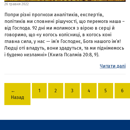
26 травня 2022
Попри різні прогнози аналітиків, експертів,
політиків ми сповнені рішучості, що перемога наша –
від Господа. 92 дні ми молимося з вірою в серці й
говоримо, що «у когось колісниці, в когось коні
главна сила, у нас — ім’я Господнє, Бога нашого ім’я!
Людці оті впадуть, вони здадуться, та ми піднімемось
і будемо незламні» (Книга Псалмів 20:8, 9).
Читати далі
←
1
2
3
4
5
6
Назад