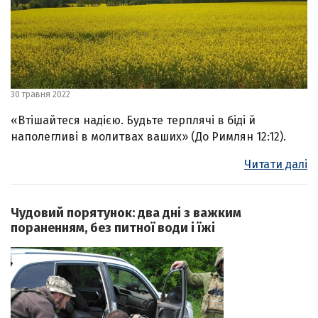
30 травня 2022
«Втішайтеся надією. Будьте терплячі в біді й
наполегливі в молитвах ваших» (До Римлян 12:12).
Читати далі
Чудовий порятунок: два дні з важким
пораненням, без питної води і їжі