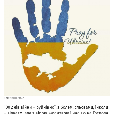
3 червня 2022
100 днів війни – руйнівної, з болем, сльозами, інколи
– відчаєм, але з вірою, молитвою і надією на Господа.