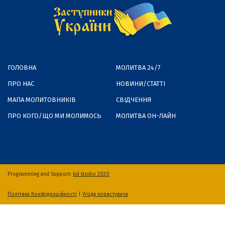
ГОЛОВНА
МОЛИТВА 24/7
ПРО НАС
НОВИНИ/СТАТТІ
МАПА МОЛИТОВНИКІВ
СВІДЧЕННЯ
ПРО КОГО/ЩО МИ МОЛИМОСЬ
МОЛИТВА ОН-ЛАЙН
Programming and Support:
lsd studio 2020
Політика Конфіденційності
|
Угода користувача