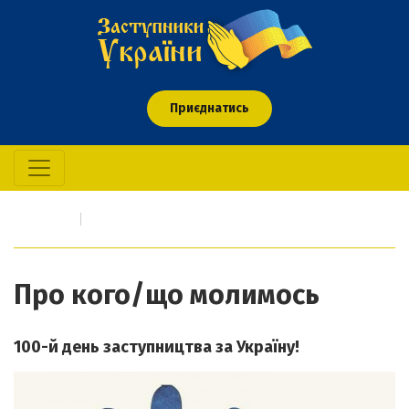
Приєднатись
Головна
Про кого/що молимось
Про кого/що молимось
100-й день заступництва за Україну!