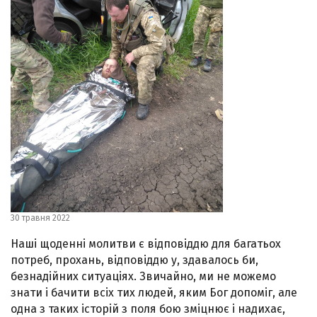
30 травня 2022
Наші щоденні молитви є відповіддю для багатьох
потреб, прохань, відповіддю у, здавалось би,
безнадійних ситуаціях. Звичайно, ми не можемо
знати і бачити всіх тих людей, яким Бог допоміг, але
одна з таких історій з поля бою зміцнює і надихає,