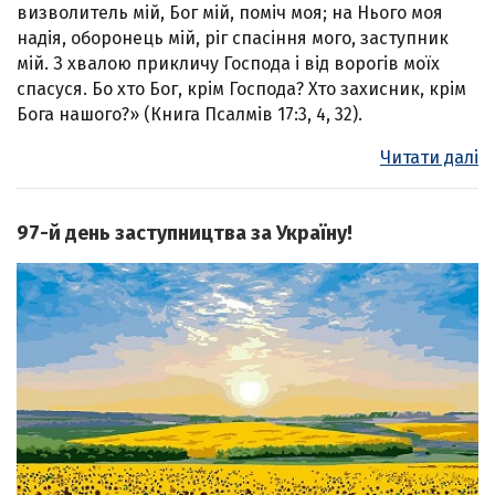
визволитель мій, Бог мій, поміч моя; на Нього моя
надія, оборонець мій, ріг спасіння мого, заступник
мій. З хвалою прикличу Господа і від ворогів моїх
спасуся. Бо хто Бог, крім Господа? Хто захисник, крім
Бога нашого?» (Книга Псалмів 17:3, 4, 32).
Читати далі
97-й день заступництва за Україну!