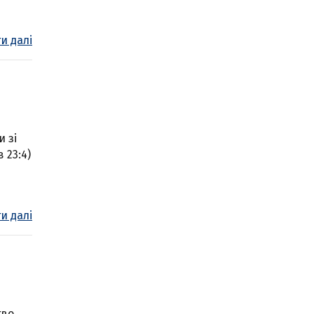
и далі
и зі
 23:4)
и далі
во,