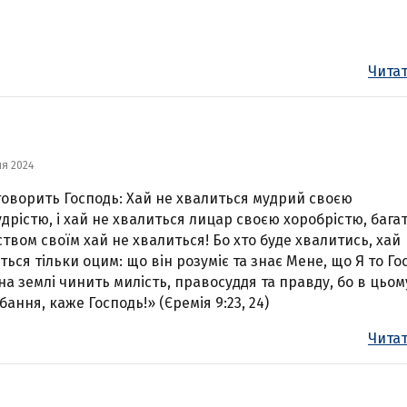
Читат
ня 2024
говорить Господь: Хай не хвалиться мудрий своєю
дрістю, і хай не хвалиться лицар своєю хоробрістю, бага
ством своїм хай не хвалиться! Бо хто буде хвалитись, хай
ться тільки оцим: що він розуміє та знає Мене, що Я то Го
на землі чинить милість, правосуддя та правду, бо в цьом
бання, каже Господь!» (Єремія 9:23, 24)
Читат