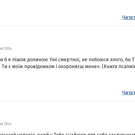
Читат
ня 2024
ли б я пішов долиною тіні смертної, не побоюся злого, бо Т
 Ти є моїм провідником і охороняєш мене». (Книга псалмів
Читат
ня 2024
енний чоловік, який у Тебе знайшов для себе заступницт