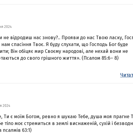
ня 2024
и не відродиш нас знову?.. Прояви до нас Твою ласку, Госп
 нам спасіння Твоє. Я буду слухати, що Господь Бог буде
ити; Він обіцяє мир Своєму народові, але нехай вони не
таються до свого грішного життя». (Псалом 85:6– 8)
Читат
я 2024
, Ти є моїм Богом, ревно я шукаю Тебе, душа моя прагне Т
бе тіло моє стремиться в землі виснаженій, сухій і безводн
 псалмів 63:1)