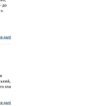
— до
».
и далі
ся
ський,
го зла
и далі