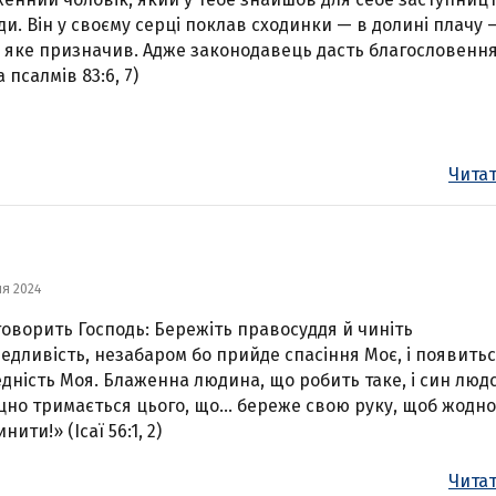
ди. Він у своєму серці поклав сходинки — в долині плачу 
, яке призначив. Адже законодавець дасть благословення
 псалмів 83:6, 7)
Читат
ня 2024
говорить Господь: Бережіть правосуддя й чиніть
едливість, незабаром бо прийде спасіння Моє, і появить
дність Моя. Блаженна людина, що робить таке, і син люд
цно тримається цього, що… береже свою руку, щоб жодно
нити!» (Ісаї 56:1, 2)
Читат