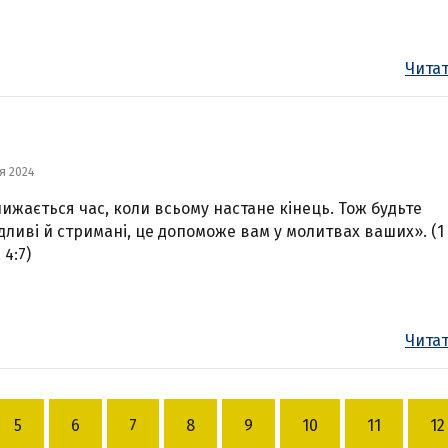
Читат
я 2024
ижається час, коли всьому настане кінець. Тож будьте
дливі й стримані, це допоможе вам у молитвах ваших». (1
 4:7)
Читат
5
6
7
8
9
10
11
12