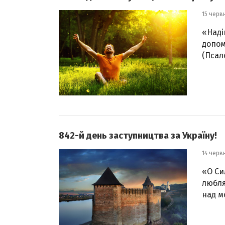
15 черв
«Наді
допом
(Псал
842-й день заступництва за Україну!
14 черв
«О Си
любля
над м