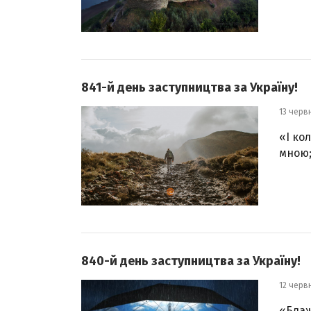
841-й день заступництва за Україну!
13 черв
«І ко
мною;
840-й день заступництва за Україну!
12 черв
«Блаж