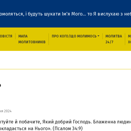
 помоляться, і будуть шукати Ім'я Мого... то Я вислухаю з неб
ОВІСТЯ
МАПА
ПРО КОГО/ЩО МОЛИМОСЬ
МОЛИТВА
М
МОЛИТОВНИКІВ
24/7
Х
ь
ня 2024
туйте й побачите, Який добрий Господь. Блаженна людин
окладається на Нього». (Псалом 34:9)