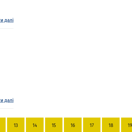
и далі
и далі
13
14
15
16
17
18
1