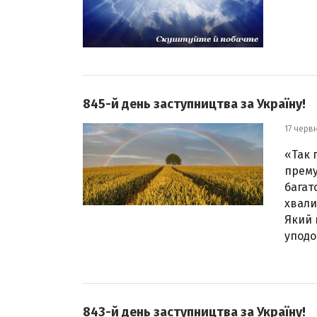
845-й день заступництва за Україну!
17 черв
«Так 
прему
багат
хвали
Який 
уподо
843-й день заступництва за Україну!