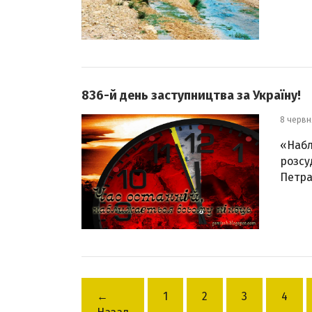
836-й день заступництва за Україну!
8 червн
«Набл
розсу
Петра
←
1
2
3
4