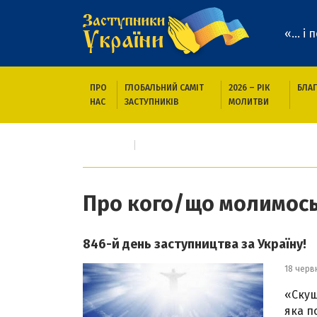
«... і
ПРО
ГЛОБАЛЬНИЙ САМІТ
2026 – РІК
БЛАГ
НАС
ЗАСТУПНИКІВ
МОЛИТВИ
Головна
Про кого/що молимось
Про кого/що молимос
846-й день заступництва за Україну!
18 черв
«Скуш
яка п