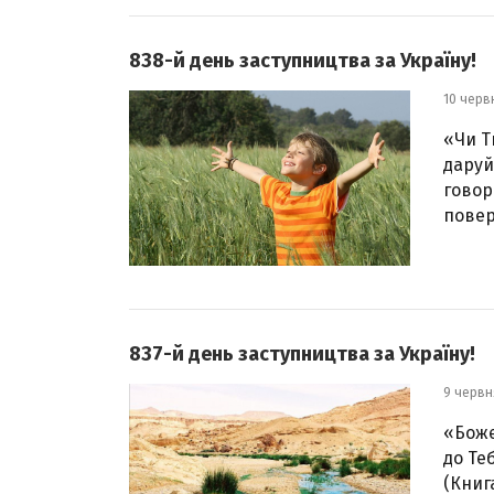
838-й день заступництва за Україну!
10 черв
«Чи Т
даруй
говор
повер
837-й день заступництва за Україну!
9 червн
«Боже
до Те
(Книга