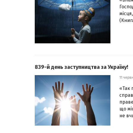
Госпо
місця
(Книга
839-й день заступництва за Україну!
11 черв
«Так 
справ
праве
що мі
не вчи