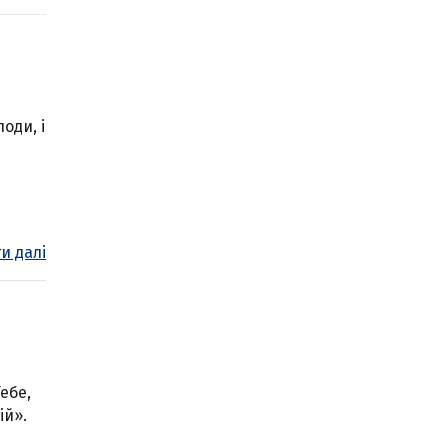
оди, і
и далі
ебе,
ій».