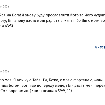
ня 2024
йся на Бога! Я знову буду прославляти Його за Його чудов
огу; Він знову дасть мені радість в життя, бо Він є моїм Б
ом 43:5)
Читат
ня 2024
ло моя! Я вичікую Тебе; Ти, Боже, є моєю фортецею, моїм
чим Богом. Бог піде попереду мене, і Він дасть мені пере
оїми ворогами». (Книга псалмів 59:9, 10)