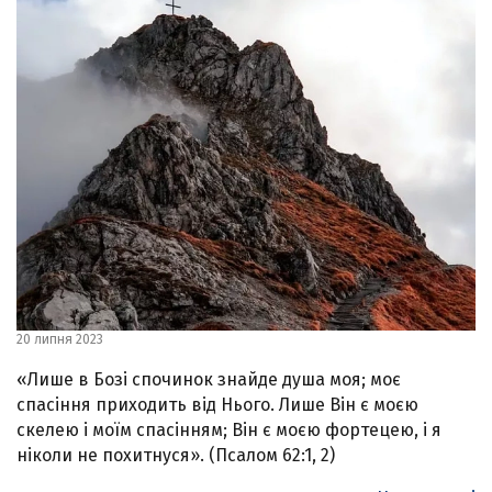
20 липня 2023
«Лише в Бозі спочинок знайде душа моя; моє
спасіння приходить від Нього. Лише Він є моєю
скелею і моїм спасінням; Він є моєю фортецею, і я
ніколи не похитнуся». (Псалом 62:1, 2)