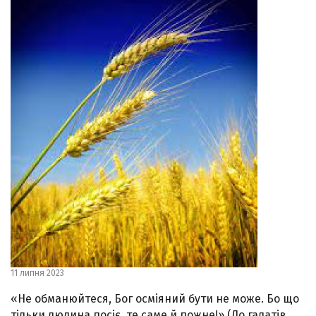
11 липня 2023
«Не обманюйтеся, Бог осміяний бути не може. Бо що
тільки людина посіє, те саме й пожне!» (До галатів