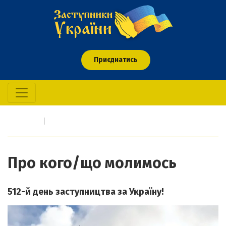
Приєднатись
Головна
Про кого/що молимось
Про кого/що молимось
512-й день заступництва за Україну!