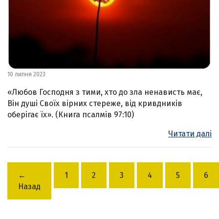
10 липня 2023
«Любов Господня з тими, хто до зла ненависть має,
Він душі Своїх вірних стереже, від кривдників
оберігає їх». (Книга псалмів 97:10)
Читати далі
←
1
2
3
4
5
6
Назад