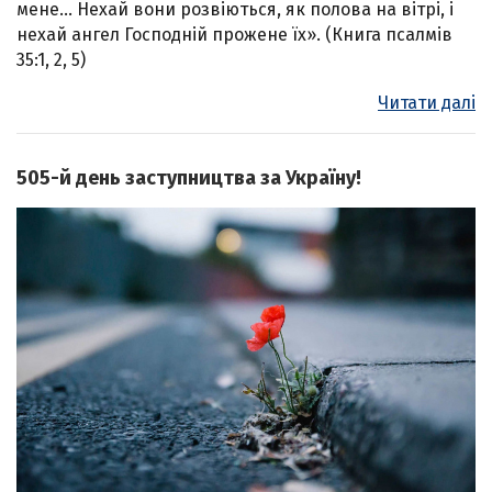
мене… Нехай вони розвіються, як полова на вітрі, і
нехай ангел Господній прожене їх». (Книга псалмів
35:1, 2, 5)
Читати далі
505-й день заступництва за Україну!