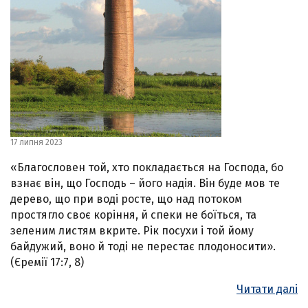
17 липня 2023
«Благословен той, хто покладається на Господа, бо
взнає він, що Господь – його надія. Він буде мов те
дерево, що при воді росте, що над потоком
простягло своє коріння, й спеки не боїться, та
зеленим листям вкрите. Рік посухи і той йому
байдужий, воно й тоді не перестає плодоносити».
(Єремії 17:7, 8)
Читати далі