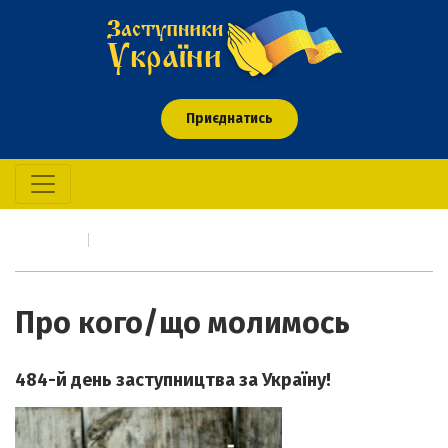
Приєднатись
Головна
Про кого/що молимось
Про кого/що молимось
484-й день заступництва за Україну!