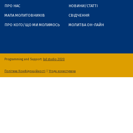
ПРО НАС
НОВИНИ/СТАТТІ
МАПА МОЛИТОВНИКІВ
СВІДЧЕННЯ
ПРО КОГО/ЩО МИ МОЛИМОСЬ
МОЛИТВА ОН-ЛАЙН
Programming and Support:
lsd studio 2020
Політика Конфіденційності
|
Угода користувача