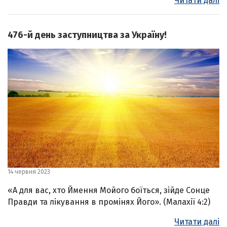
Читати далі
476-й день заступництва за Україну!
14 червня 2023
«А для вас, хто Ймення Мойого боїться, зійде Сонце
Правди та лікування в промінях Його». (Малахії 4:2)
Читати далі