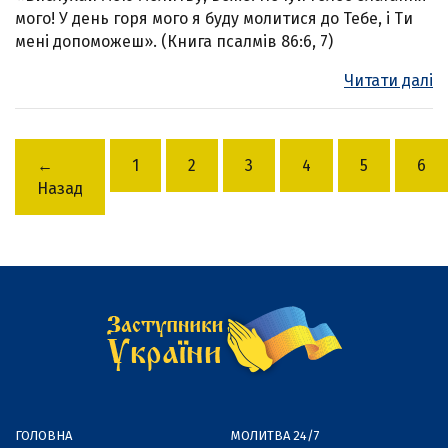
мого! У день горя мого я буду молитися до Тебе, і Ти
мені допоможеш». (Книга псалмів 86:6, 7)
Читати далі
←
1
2
3
4
5
6
Назад
ГОЛОВНА
МОЛИТВА 24/7