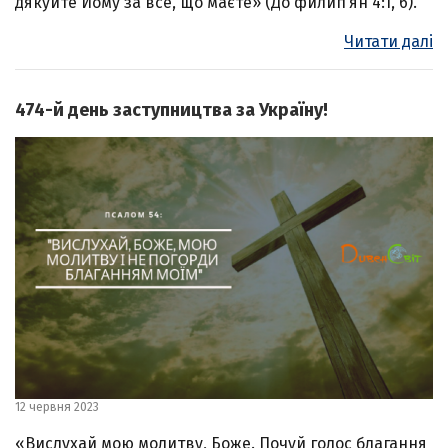
дякуйте Йому за все, що маєте» (До филип’ян 4:1, 6).
Читати далі
474-й день заступництва за Україну!
12 червня 2023
«Вислухай мою молитву, Боже. Почуй голос благання