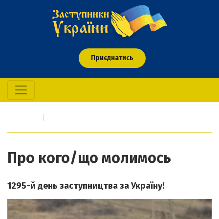
Приєднатись
Головна
Про кого/що молимось
Про кого/що молимось
1295-й день заступництва за Україну!