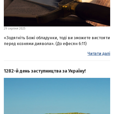
29 серпня 2025
«Зодягніть Божі обладунки, тоді ви зможете вистояти
перед кознями диявола». (До ефесян 6:11)
Читати далі
1282-й день заступництва за Україну!