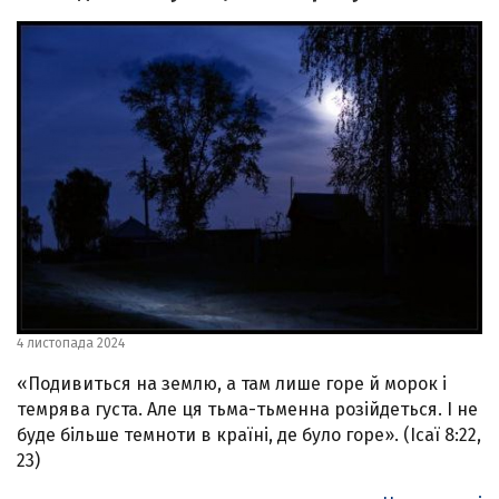
4 листопада 2024
«Подивиться на землю, а там лише горе й морок і
темрява густа. Але ця тьма-тьменна розійдеться. І не
буде більше темноти в країні, де було горе». (Ісаї 8:22,
23)