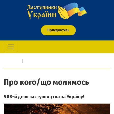
Приєднатись
Головна
Про кого/що молимось
Про кого/що молимось
988-й день заступництва за Україну!