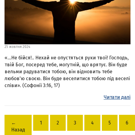
25 жовтня 2024
«…Не бійся!.. Нехай не опустяться руки твої! Господь,
твій Бог, посеред тебе, могутній, що врятує. Він буде
вельми радуватися тобою, він відновить тебе
любов'ю своєю. Він буде веселитися тобою під веселі
співи». (Софонії 3:16, 17)
Читати далі
←
1
2
3
4
5
6
Назад