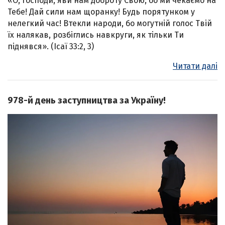
«О, Господи, яви нам доброту Свою, бо ми чекаємо на
Тебе! Дай сили нам щоранку! Будь порятунком у
нелегкий час! Втекли народи, бо могутній голос Твій
їх налякав, розбіглись навкруги, як тільки Ти
піднявся». (Ісаї 33:2, 3)
Читати далі
978-й день заступництва за Україну!