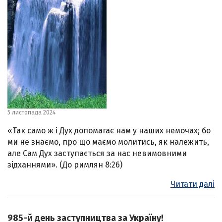
5 листопада 2024
«Так само ж і Дух допомагає нам у наших немочах; бо
ми не знаємо, про що маємо молитись, як належить,
але Сам Дух заступається за нас невимовними
зідханнями». (До римлян 8:26)
Читати далі
985-й день заступництва за Україну!