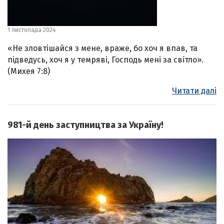
1 листопада 2024
«Не зловтішайся з мене, враже, бо хоч я впав, та
підведусь, хоч я у темряві, Господь мені за світло».
(Михея 7:8)
Читати далі
981-й день заступництва за Україну!