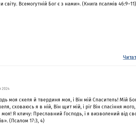
и світу. Всемогутній Бог є з нами». (Книга псалмів 46:9–11)
Читат
я 2024
одь моя скеля й твердиня моя, і Він мій Спаситель! Мій Бо
еля, сховаюсь я в ній, Він щит мій, і ріг Він спасіння мого,
 моя! Я кличу: Преславний Господь, і я визволений від св
в». (Псалом 17:3, 4)