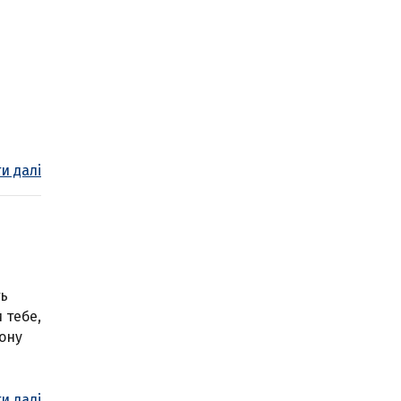
и далі
ть
 тебе,
ону
и далі