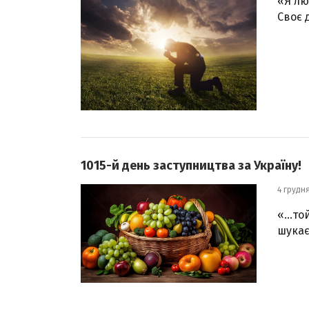
«Я лю
Своє 
1015-й день заступництва за Україну!
4 грудн
«…той
шукає 