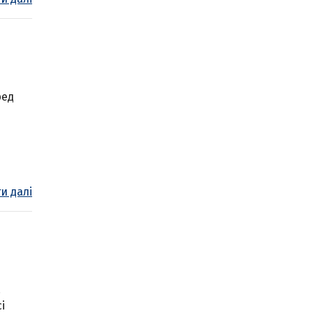
ред
и далі
.
і