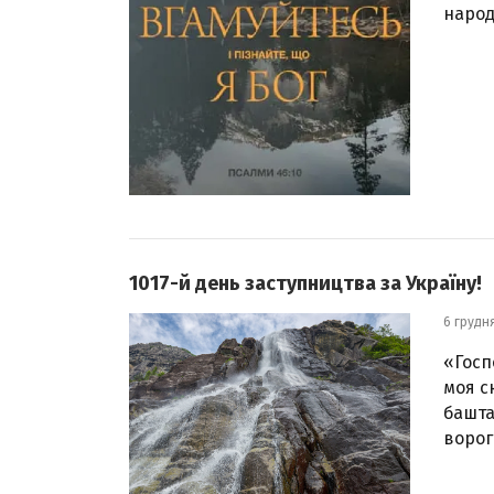
народ
1017-й день заступництва за Україну!
6 грудн
«Госп
моя ск
башта
ворогі