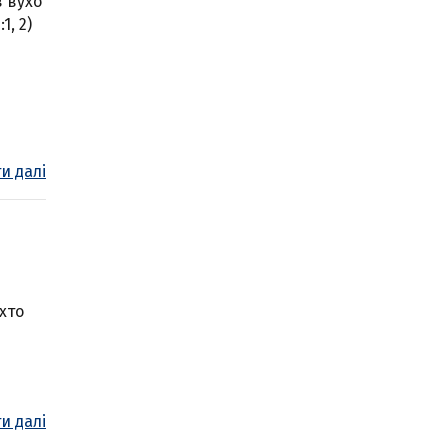
в вухо
1, 2)
и далі
 хто
и далі