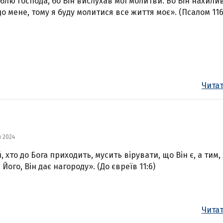
блю Господа, бо Він вислухав мої молитви. Бо Він нахили
до мене, тому я буду молитися все життя моє». (Псалом 116:
Читат
я 2024
, хто до Бога приходить, мусить вірувати, що Він є, а тим,
Його, Він дає нагороду». (До євреїв 11:6)
Читат