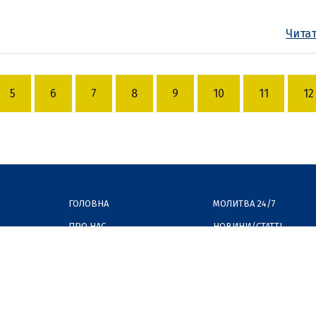
Читат
5
6
7
8
9
10
11
12
ГОЛОВНА
МОЛИТВА 24/7
ПРО НАС
НОВИНИ/СТАТТІ
МАПА МОЛИТОВНИКІВ
СВІДЧЕННЯ
ПРО КОГО/ЩО МИ МОЛИМОСЬ
МОЛИТВА ОН-ЛАЙН