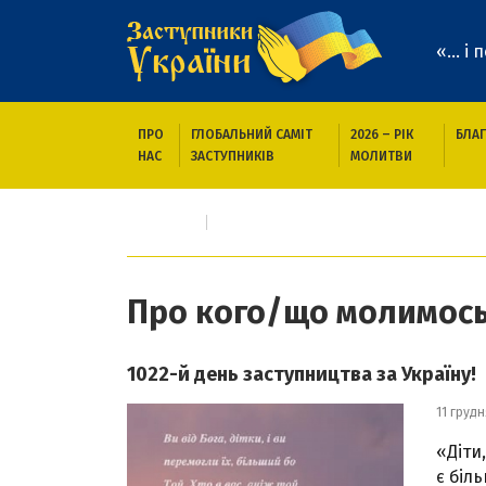
«... і
ПРО
ГЛОБАЛЬНИЙ САМІТ
2026 – РІК
БЛАГ
НАС
ЗАСТУПНИКІВ
МОЛИТВИ
Головна
Про кого/що молимось
Про кого/що молимос
1022-й день заступництва за Україну!
11 грудн
«Діти,
є біль