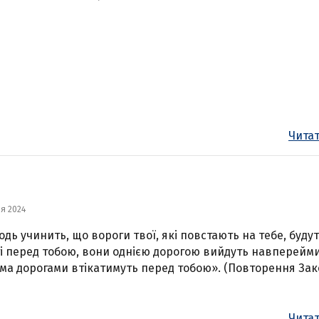
Читат
ня 2024
одь учинить, що вороги твої, які повстають на тебе, буду
і перед тобою, вони однією дорогою вийдуть навперейми
ома дорогами втікатимуть перед тобою». (Повторення Зак
Читат