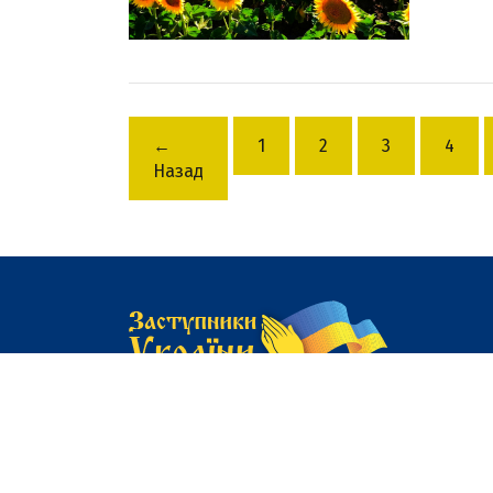
←
1
2
3
4
Назад