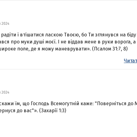
я 2024
 радіти і втішатися ласкою Твоєю, бо Ти зглянувся на біду
ався про муки душі моєї. І не віддав мене в руки ворога, а
широке поле, де я можу маневрувати». (Псалом 31:7, 8)
Читат
я 2024
скажи їм, що Господь Всемогутній каже: "Поверніться до 
рнуся до вас"». (Захарії 1:3)