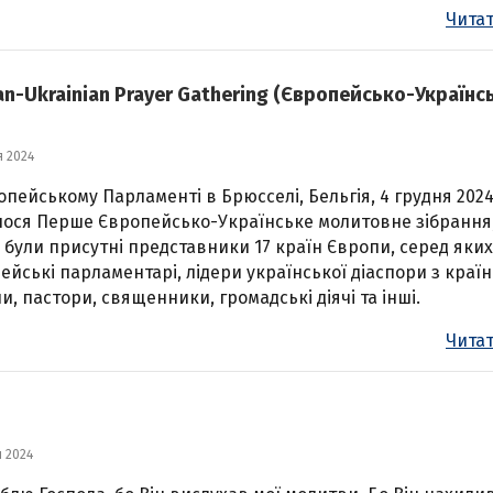
Читат
an-Ukrainian Prayer Gathering (Європейсько-Українс
я 2024
опейському Парламенті в Брюсселі, Бельгія, 4 грудня 202
лося Перше Європейсько-Українське молитовне зібрання
 були присутні представники 17 країн Європи, серед яких
ейські парламентарі, лідери української діаспори з країн
и, пастори, священники, громадські діячі та інші.
Читат
я 2024