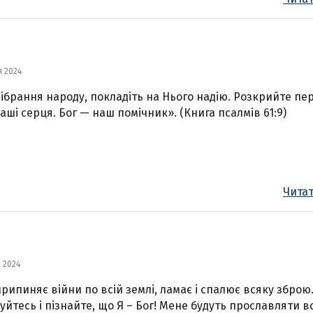
я 2024
зібрання народу, покладіть на Нього надію. Розкрийте пе
аші серця. Бог — наш помічник». (Книга псалмів 61:9)
Читат
я 2024
припиняє війни по всій землі, ламає і спалює всяку зброю
уйтесь і пізнайте, що Я – Бог! Мене будуть прославляти вс