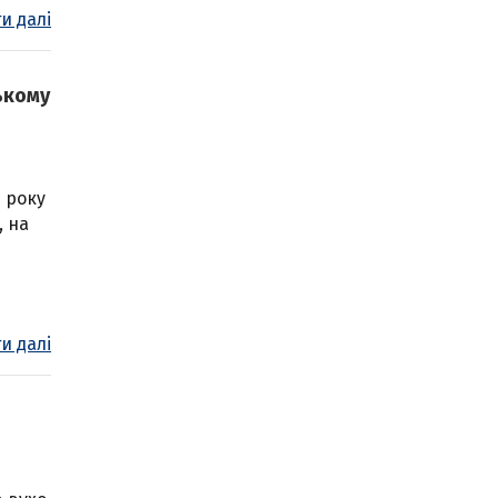
и далі
ькому
4 року
, на
и далі