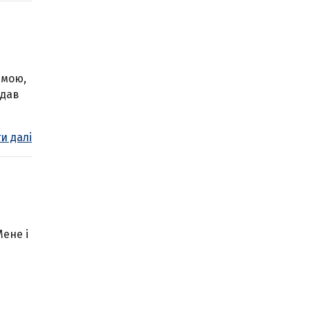
 мою,
 дав
и далі
Мене і