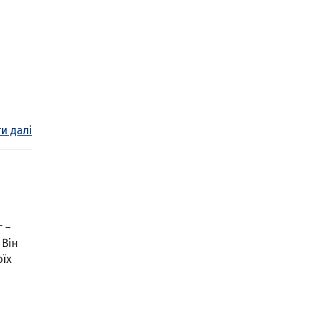
и далі
г –
 Він
оїх