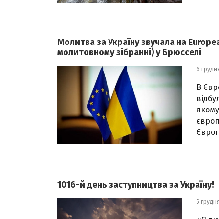
Молитва за Україну звучала на Europe
молитовному зібранні) у Брюсселі
6 грудн
В Євр
відбу
якому
європ
Європ
1016-й день заступництва за Україну!
5 грудн