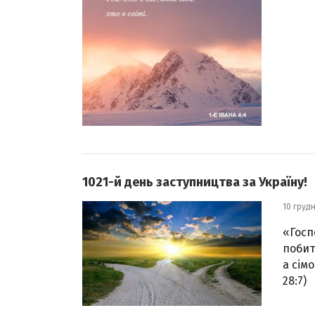
1021-й день заступництва за Україну!
10 груд
«Госп
побит
а сім
28:7)