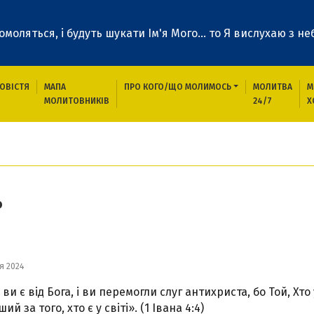
 помоляться, і будуть шукати Ім'я Мого... то Я вислухаю з неб
ОВІСТЯ
МАПА
ПРО КОГО/ЩО МОЛИМОСЬ
МОЛИТВА
М
МОЛИТОВНИКІВ
24/7
Х
ь
я 2024
 ви є від Бога, і ви перемогли слуг антихриста, бо Той, Хто 
ший за того, хто є у світі». (1 Івана 4:4)