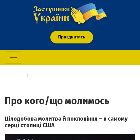
Приєднатись
Головна
Про кого/що молимось
Про кого/що молимось
Цілодобова молитва й поклоніння – в самому
серці столиці США