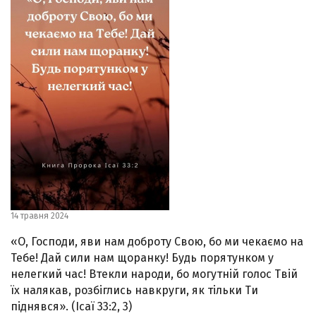
14 травня 2024
«О, Господи, яви нам доброту Свою, бо ми чекаємо на
Тебе! Дай сили нам щоранку! Будь порятунком у
нелегкий час! Втекли народи, бо могутній голос Твій
їх налякав, розбіглись навкруги, як тільки Ти
піднявся». (Ісаї 33:2, 3)