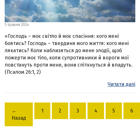
5 травня 2024
«Господь – моє світло й моє спасіння: кого мені
боятись? Господь – твердиня мого життя: кого мені
лякатись? Коли наблизяться до мене злодії, щоб
пожерти моє тіло, коли супротивники й вороги мої
повстануть проти мене, вони спіткнуться й впадуть.
(Псалом 26:1, 2)
Читати далі
←
1
2
3
4
5
6
Назад