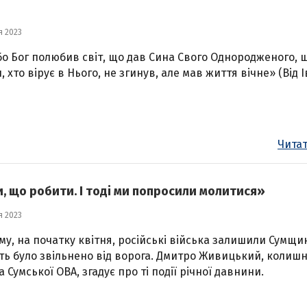
я 2023
бо Бог полюбив світ, що дав Сина Свого Однородженого, 
, хто вірує в Нього, не згинув, але мав життя вічне» (Від 
Читат
 що робити. І тоді ми попросили молитися»
я 2023
ому, на початку квітня, російські війська залишили Сумщин
ть було звільнено від ворога. Дмитро Живицький, колишн
а Сумської ОВА, згадує про ті події річної давнини.