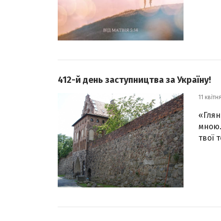
412-й день заступництва за Україну!
11 квітн
«Глян
мною.
твої т