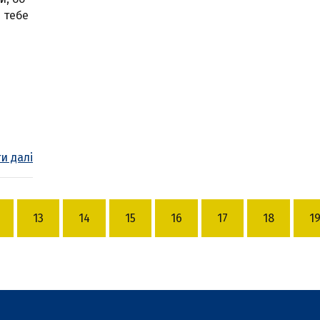
н тебе
и далі
13
14
15
16
17
18
1