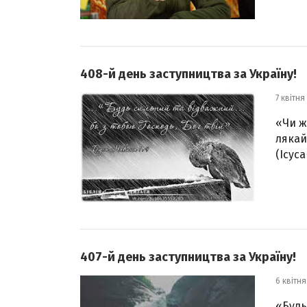
408-й день заступництва за Україну!
7 квітня
«Чи ж
лякай
(Ісуса
407-й день заступництва за Україну!
6 квітня
«Будь