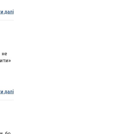
и далі
й не
дити»
и далі
и, бо