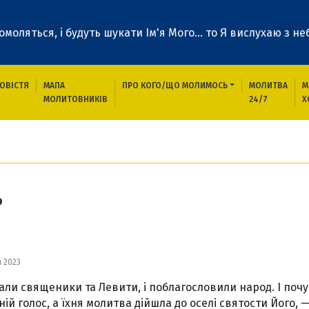
 помоляться, і будуть шукати Ім'я Мого... то Я вислухаю з неб
ОВІСТЯ
МАПА
ПРО КОГО/ЩО МОЛИМОСЬ
МОЛИТВА
М
МОЛИТОВНИКІВ
24/7
Х
ь
я 2023
тали священики та Левити, і поблагословили народ. І поч
хній голос, а їхня молитва дійшла до оселі святости Його, 