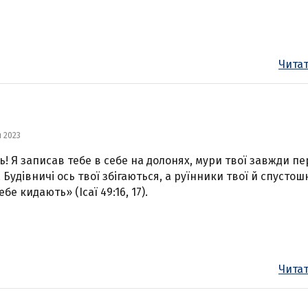
Читат
я 2023
ь! Я записав тебе в себе на долонях, мури твої завжди п
 Будівничі ось твої збігаються, а руїнники твої й спусто
ебе кидають» (Ісаї 49:16, 17).
Читат