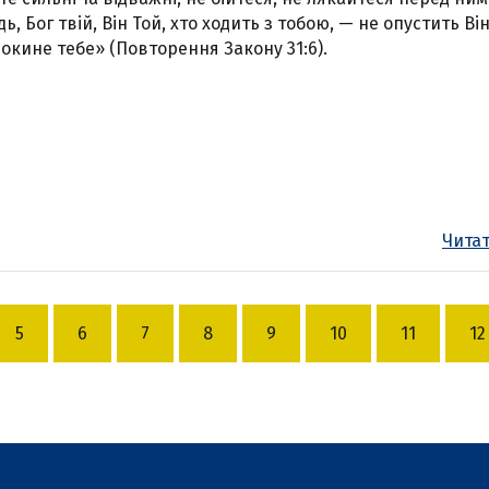
ь, Бог твій, Він Той, хто ходить з тобою, — не опустить Ві
покине тебе» (Повторення Закону 31:6).
Читат
5
6
7
8
9
10
11
12