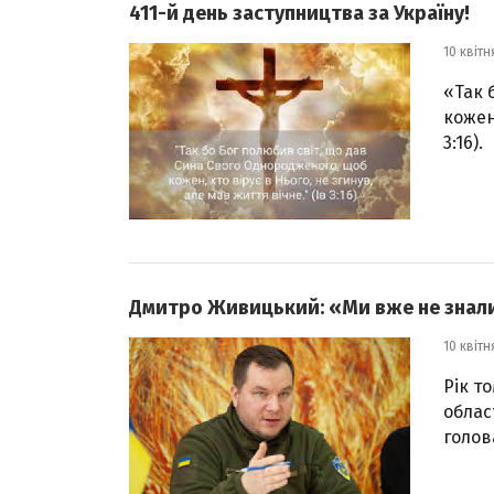
411-й день заступництва за Україну!
10 квітн
«Так 
кожен
3:16).
Дмитро Живицький: «Ми вже не знали,
10 квітн
Рік т
облас
голов