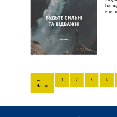
Господ
й не 
←
1
2
3
4
Назад