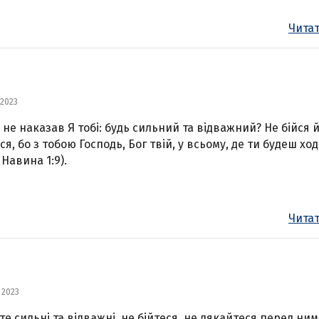
Читат
 2023
 не наказав Я тобі: будь сильний та відважний? Не бійся 
ся, бо з тобою Господь, Бог твій, у всьому, де ти будеш хо
 Навина 1:9).
Читат
 2023
те сильні та відважні, не бійтеся, не лякайтеся перед ним