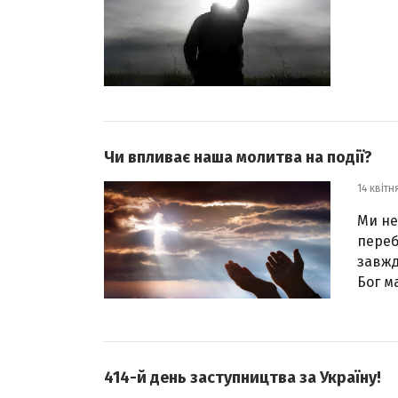
Чи впливає наша молитва на події?
14 квітн
Ми не
переб
завжд
Бог м
414-й день заступництва за Україну!