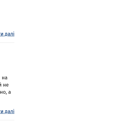
и далі
 на
й не
но, а
и далі