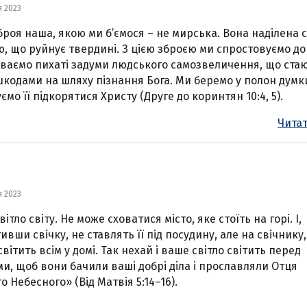
я 2023
броя наша, якою ми б’ємося – не мирська. Вона наділена 
, що руйнує твердині. З цією зброєю ми спростовуємо до
ваємо пихаті задуми людського самозвеличення, що ста
кодами на шляху пізнання Бога. Ми беремо у полон думки
ємо її підкорятися Христу (Друге до коринтян 10:4, 5).
Читат
я 2023
вітло світу. Не може сховатися місто, яке стоїть на горі. І,
ивши свічку, не ставлять її під посудину, але на свічнику, 
світить всім у домі. Так нехай і ваше світло світить перед
и, щоб вони бачили ваші добрі діла і прославляли Отця
о Небесного» (Від Матвія 5:14–16).