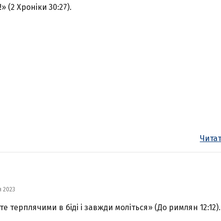
» (2 Хроніки 30:27).
Читат
я 2023
те терплячими в біді і завжди моліться» (До римлян 12:12).