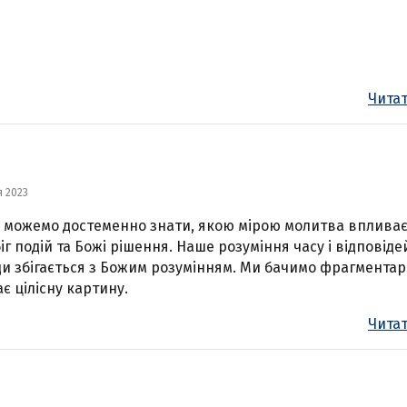
Читат
я 2023
 можемо достеменно знати, якою мірою молитва впливає
іг подій та Божі рішення. Наше розуміння часу і відповіде
и збігається з Божим розумінням. Ми бачимо фрагментар
ає цілісну картину.
Читат