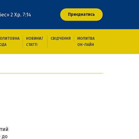
ес» 2 Хр. 7:14
Приєднатись
ОЛИТОВНА
НОВИНИ/
СВІДЧЕННЯ
МОЛИТВА
ОДА
СТАТТІ
ОН-ЛАЙН
утий
— до