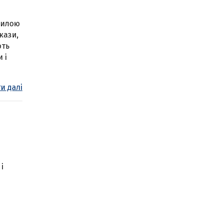
силою
кази,
ють
 і
и далі
і