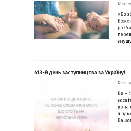
13 квітн
«Бо з
Божою
розби
переш
змушу
413-й день заступництва за Україну!
12 квітн
Ви – с
засвіт
вона 
людьм
Вашог