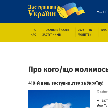
«... і
ПРО
ГЛОБАЛЬНИЙ САМІТ
2026 – РІК
БЛАГ
НАС
ЗАСТУПНИКІВ
МОЛИТВИ
Головна
Про кого/що молимось
Про кого/що молимос
418-й день заступництва за Україну!
17 квітн
«І вс
був ї