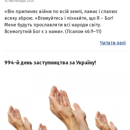
14 листопада 2024
«Він припиняє війни по всій землі, ламає і спалює
всяку зброю. «Вгамуйтесь і пізнайте, що Я – Бог!
Мене будуть прославляти всі народи світу.
Всемогутній Бог є з нами». (Псалом 46:9–11)
Читати далі
994-й день заступництва за Україну!