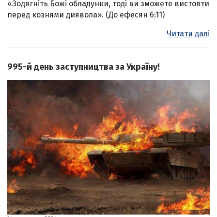
«Зодягніть Божі обладунки, тоді ви зможете вистояти
перед кознями диявола». (До ефесян 6:11)
Читати далі
995-й день заступництва за Україну!