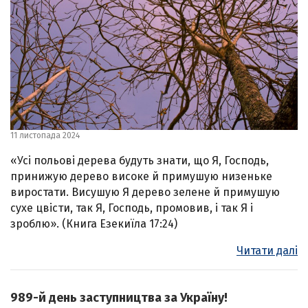
11 листопада 2024
«Усі польові дерева будуть знати, що Я, Господь,
принижую дерево високе й примушую низеньке
виростати. Висушую Я дерево зелене й примушую
сухе цвісти, так Я, Господь, промовив, і так Я і
зроблю». (Книга Езекиїла 17:24)
Читати далі
989-й день заступництва за Україну!