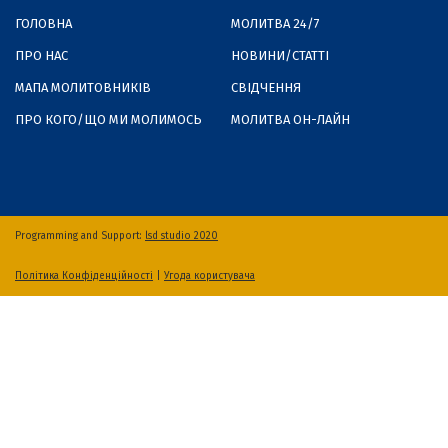
ГОЛОВНА
МОЛИТВА 24/7
ПРО НАС
НОВИНИ/СТАТТІ
МАПА МОЛИТОВНИКІВ
СВІДЧЕННЯ
ПРО КОГО/ЩО МИ МОЛИМОСЬ
МОЛИТВА ОН-ЛАЙН
Programming and Support:
lsd studio 2020
Політика Конфіденційності
|
Угода користувача