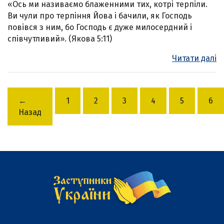
«Ось ми називаємо блаженними тих, котрі терпіли.
Ви чули про терпіння Йова і бачили, як Господь
повівся з ним, бо Господь є дуже милосердний і
співчутливий». (Якова 5:11)
Читати далі
←
1
2
3
4
5
6
Назад