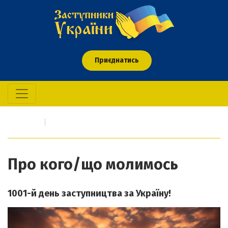
Приєднатись
Головна
Про кого/що молимось
Про кого/що молимось
1001-й день заступництва за Україну!