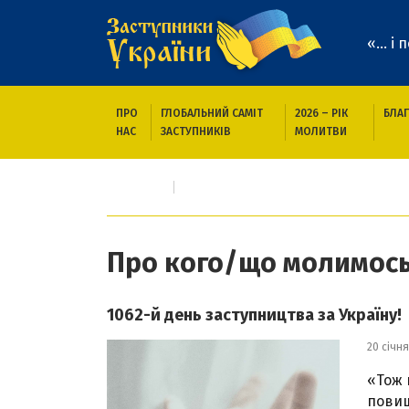
«... і
ПРО
ГЛОБАЛЬНИЙ САМІТ
2026 – РІК
БЛАГ
НАС
ЗАСТУПНИКІВ
МОЛИТВИ
Головна
Про кого/що молимось
Про кого/що молимос
1062-й день заступництва за Україну!
20 січня
«Тож 
повищ