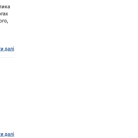
елика
огах
ого,
и далі
и далі