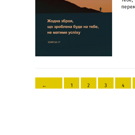
перем
←
1
2
3
4
Назад