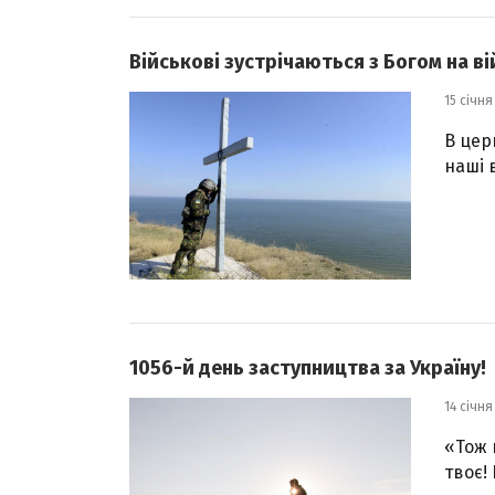
Військові зустрічаються з Богом на ві
15 січня
В цер
наші 
1056-й день заступництва за Україну!
14 січня
«Тож 
твоє!