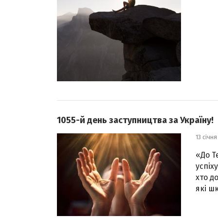
1055-й день заступництва за Україну!
13 січня
«До Т
успіх
хто д
які ш