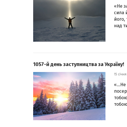
«Не з
сила 
його,
над т
1057-й день заступництва за Україну!
15 січня
«…Не б
посер
тобою
тобою 