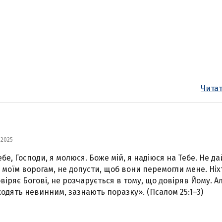
Читат
 2025
ебе, Господи, я молюся. Боже мій, я надіюся на Тебе. Не да
у моїм ворогам, не допусти, щоб вони перемогли мене. Ніх
овіряє Богові, не розчарується в тому, що довіряв Йому. Ал
кодять невинним, зазнають поразку». (Псалом 25:1–3)