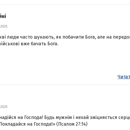
йні
 2025
кві люди часто шукають, як побачити Бога, але на передо
військові вже бачать Бога.
Читат
 2025
надійся на Господа! Будь мужнім і нехай зміцняється серц
 Покладайся на Господа!» (Псалом 27:14)