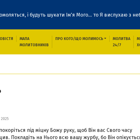
 помоляться, і будуть шукати Ім'я Мого... то Я вислухаю з неб
ОВІСТЯ
МАПА
ПРО КОГО/ЩО МОЛИМОСЬ
МОЛИТВА
М
МОЛИТОВНИКІВ
24/7
Х
ь
 2025
покоріться під міцну Божу руку, щоб Він вас Свого часу
ив. Покладіть на Нього всю вашу журбу, бо Він опікуєтьс