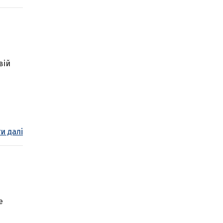
вій
и далі
е