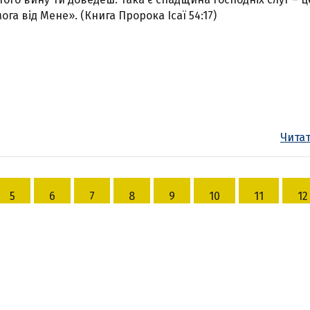
ога від Мене». (Книга Пророка Ісаї 54:17)
Читат
5
6
7
8
9
10
11
12
ГОЛОВНА
МОЛИТВА 24/7