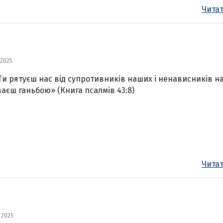
Читат
 2025
Ти рятуєш нас від супротивників наших і ненависників н
аєш ганьбою» (Книга псалмів 43:8)
Читат
 2025