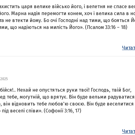
ахистить царя велике військо його, і велетня не спасе в
його. Марна надія перемогти конем, хоч і велика сила в н
 та не втекти йому. Бо очі Господні над тими, що бояться Й
ими, що надіються на милість Його». (Псалом 33:16 – 18)
Читат
 2025
ійся!.. Нехай не опустяться руки твої! Господь, твій Бог,
ед тебе, могутній, що врятує. Він буде вельми радуватися
, він відновить тебе любов'ю своєю. Він буде веселитися
під веселі співи». (Софонії 3:16, 17)
Читат