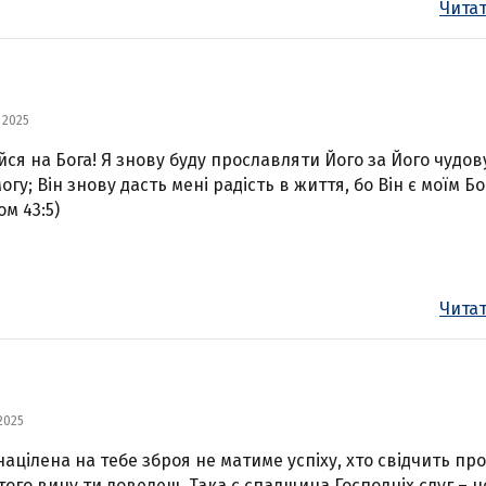
Читат
 2025
йся на Бога! Я знову буду прославляти Його за Його чудов
огу; Він знову дасть мені радість в життя, бо Він є моїм Б
ом 43:5)
Читат
2025
націлена на тебе зброя не матиме успіху, хто свідчить пр
 того вину ти доведеш. Така є спадщина Господніх слуг – ц