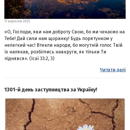
17 вересня 2025
«О, Господи, яви нам доброту Свою, бо ми чекаємо на
Тебе! Дай сили нам щоранку! Будь порятунком у
нелегкий час! Втекли народи, бо могутній голос Твій
їх налякав, розбіглись навкруги, як тільки Ти
піднявся». (Ісаї 33:2, 3)
Читати далі
1301-й день заступництва за Україну!