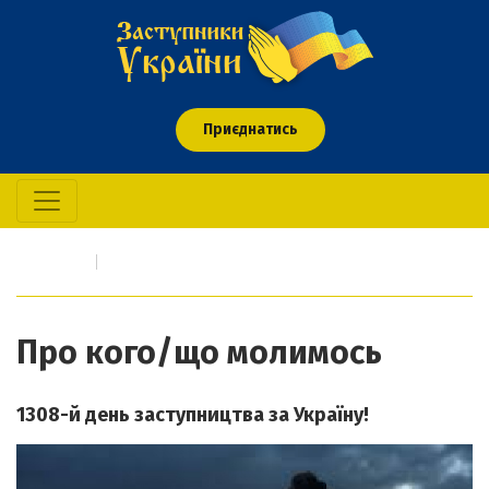
Приєднатись
Головна
Про кого/що молимось
Про кого/що молимось
1308-й день заступництва за Україну!