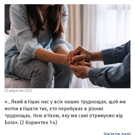
22 вересня 2025
«…Який втішає нас у всіх наших труднощах, щоб ми
могли втішати тих, хто перебуває в різних
труднощах, тією втіхою, яку ми самі отримуємо від
Бога». (2 Коринтян 1:4)
Читати далі