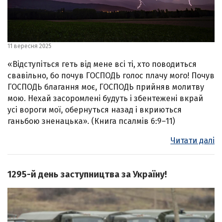
11 вересня 2025
«Відступіться геть від мене всі ті, хто поводиться
свавільно, бо почув ГОСПОДЬ голос плачу мого! Почув
ГОСПОДЬ благання моє, ГОСПОДЬ прийняв молитву
мою. Нехай засоромлені будуть і збентежені вкрай
усі вороги мої, обернуться назад і вкриються
ганьбою зненацька». (Книга псалмів 6:9–11)
Читати далі
1295-й день заступництва за Україну!