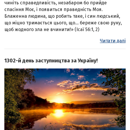
чиніть справедливість, незабаром бо прийде
спасіння Моє, і появиться праведність Моя.
Блаженна людина, що робить таке, і син людський,
що міцно тримається цього, що… береже свою руку,
щоб жодного зла не вчинити!» (Ісаї 56:1, 2)
Читати далі
1302-й день заступництва за Україну!