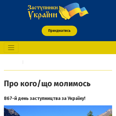
Приєднатись
Головна
Про кого/що молимось
Про кого/що молимось
867-й день заступництва за Україну!