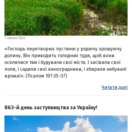
7 липня 2024
«Господь перетворює пустиню у родючу зрошуючу
долину. Він приводить голодних туди, щоб вони
оселялися там і будували свої міста. І засівали свої
поля, і садили свої виноградники, і збирали небувалі
врожаї». (Псалом 107:35–37)
Читати далі
863-й день заступництва за Україну!