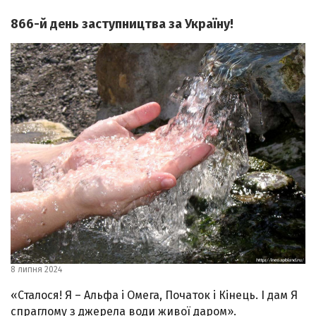
866-й день заступництва за Україну!
8 липня 2024
«Сталося! Я – Альфа і Омега, Початок і Кінець. І дам Я
спраглому з джерела води живої даром».