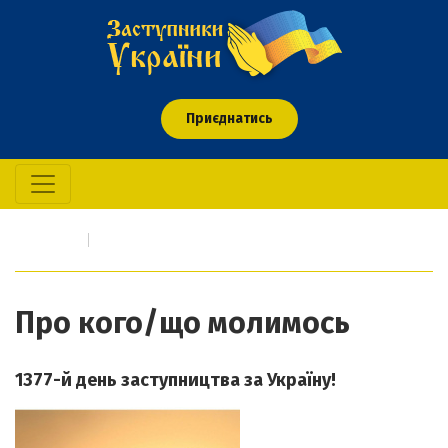
Приєднатись
Головна
Про кого/що молимось
Про кого/що молимось
1377-й день заступництва за Україну!