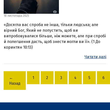
18 листопада 2025
«Досягла вас спроба не інша, тільки людська; але
вірний Бог, Який не попустить, щоб ви
випробовувалися більше, ніж можете, але при спробі
й полегшення дасть, щоб знести могли ви її». (1 До
коринтян 10:13)
Читати далі
←
1
2
3
4
5
6
Назад