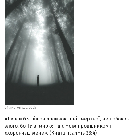
24 листопада 2025
«І коли б я пішов долиною тіні смертної, не побоюся
злого, бо Ти зі мною; Ти є моїм провідником і
охороняєш мене». (Книга псалмів 23:4)