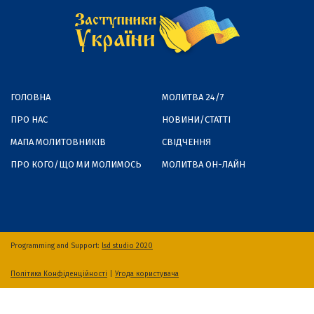
ГОЛОВНА
МОЛИТВА 24/7
ПРО НАС
НОВИНИ/СТАТТІ
МАПА МОЛИТОВНИКІВ
СВІДЧЕННЯ
ПРО КОГО/ЩО МИ МОЛИМОСЬ
МОЛИТВА ОН-ЛАЙН
Programming and Support:
lsd studio 2020
Політика Конфіденційності
|
Угода користувача