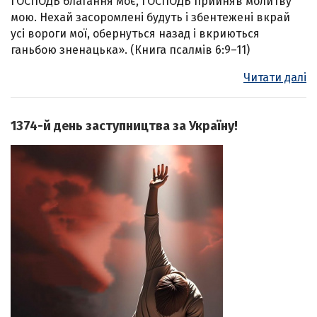
ГОСПОДЬ благання моє, ГОСПОДЬ прийняв молитву
мою. Нехай засоромлені будуть і збентежені вкрай
усі вороги мої, обернуться назад і вкриються
ганьбою зненацька». (Книга псалмів 6:9–11)
Читати далі
1374-й день заступництва за Україну!