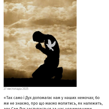
27 листопада 2025
«Так само і Дух допомагає нам у наших немочах; бо
ми не знаємо, про що маємо молитись, як належить,
але Сам Дух заступається за нас невимовними