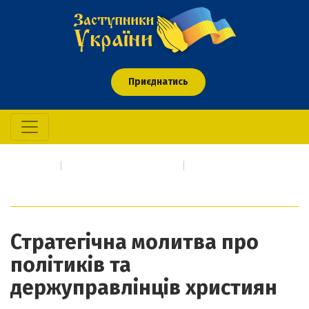
Приєднатись
Головна
Про кого/що молимось
Стратегічна молитва про політиків та держуправлінців
християн
Стратегічна молитва про
політиків та
держуправлінців християн