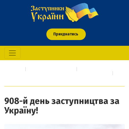
Приєднатись
Головна
Про кого/що молимось
Події сьогодення про які необхідно негайно молитися
908-й день заступництва за Україну!
908-й день заступництва за
Україну!