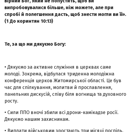
вірний Бог, Який не попустить, щоб ви
випробовувалися більше, ніж можете, але при
спробі й полегшення дасть, щоб знести могли ви її».
(1 До коринтян 10:13)
Те, за що ми дякуємо Богу:
• Дякуємо за активне служіння в церквах саме
молоді. Зокрема, відбулася триденна молодіжна
конференція церков Житомирської області. Це був
час для спілкування, молитви й прославлення,
панельних дискусій, співу біля вогнища та духовного
росту.
• Сили ППО вночі збили всі дрони-камікадзе росії.
Дякуємо нашим захисникам.
• Виплати військовим зростають три місяці поспіль.