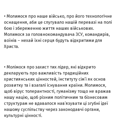
• Молимося про наше військо, про його технологічне
оснащення, аби це слугувало нашій перевазі на полі
бою і збереженню життя наших військових.
Молимося за головнокомандувача ЗСУ, командирів,
воїнів – нехай їхні серця будуть відкритими для
Христа.
• Молімося про захист тих лідер, які відкрито
декларують про важливість традиційних
християнських цінностей, інституту сім’ї як основ
розвитку та і взагалі існування країни. Молимося,
щоб вірус толерантності, гуманізму тощо не вражав
нашу націю, щоб різним політичним та бізнесовим
структурам не вдавалося нав’язувати ці згубні ідеї
нашому суспільству через законодавчі органи,
культурні цінності.