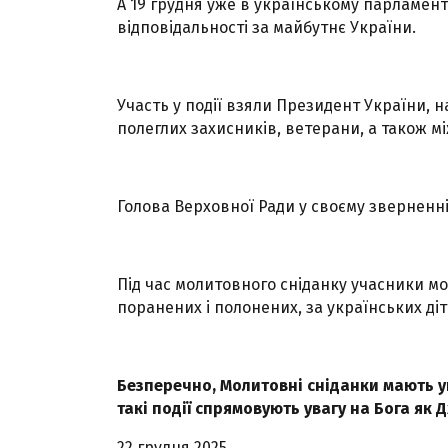
А 19 грудня уже в українському парламент
відповідальності за майбутнє України.
Участь у події взяли Президент України, н
полеглих захисників, ветерани, а також 
Голова Верховної Ради у своєму зверненні
Під час молитовного сніданку учасники мо
поранених і полонених, за українських діте
Безперечно, Молитовні сніданки мають ун
такі події спрямовують увагу на Бога як Д
22 грудня 2025