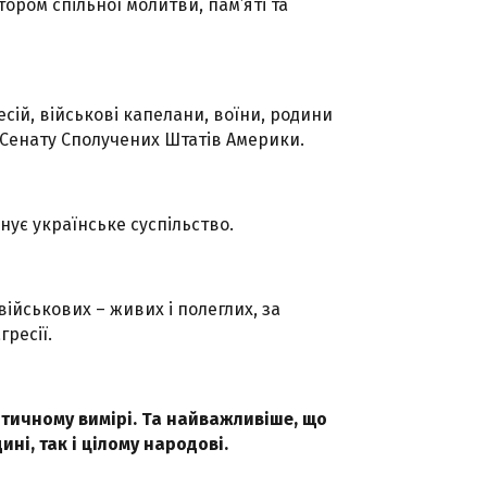
ором спільної молитви, пам’яті та
есій, військові капелани, воїни, родини
 Сенату Сполучених Штатів Америки.
нує українське суспільство.
ійськових – живих і полеглих, за
гресії.
ітичному вимірі. Та найважливіше, що
ині, так і цілому народові.