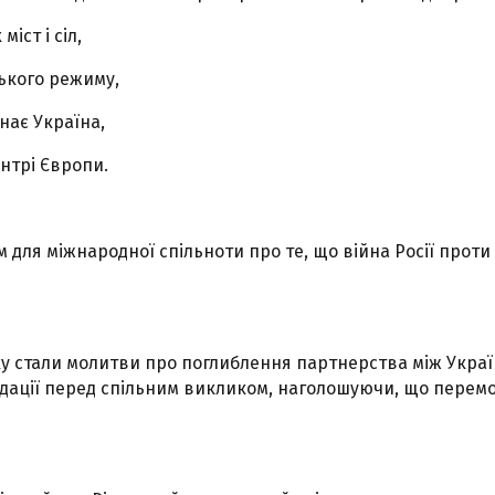
іст і сіл,
ського режиму,
знає Україна,
ентрі Європи.
для міжнародної спільноти про те, що війна Росії проти 
 стали молитви про поглиблення партнерства між Украї
дації перед спільним викликом, наголошуючи, що перемо