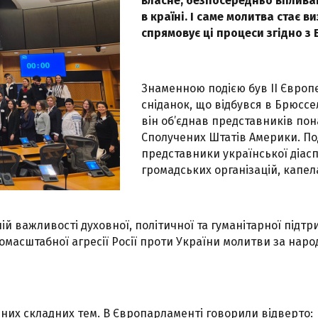
власне, безпосередньо вплива
в країні. І саме молитва стає
спрямовує ці процеси згідно з
Знаменною подією був II Євро
сніданок, що відбувся в Брюссел
він об’єднав представників пона
Сполучених Штатів Америки. По
представники української діас
громадських організацій, капела
й важливості духовної, політичної та гуманітарної підтр
омасштабної агресії Росії проти України молитви за народ,
дних складних тем. В Європарламенті говорили відверто: