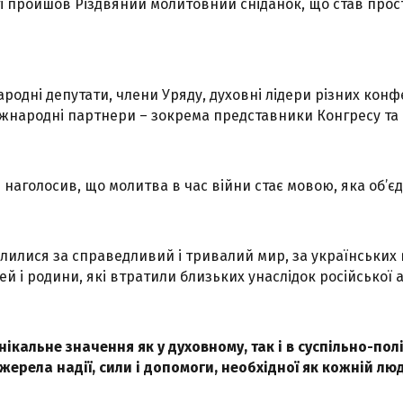
і пройшов Різдвяний молитовний сніданок, що став прост
ародні депутати, члени Уряду, духовні лідери різних конф
міжнародні партнери – зокрема представники Конгресу та
 наголосив, що молитва в час війни стає мовою, яка об’єд
лилися за справедливий і тривалий мир, за українських в
й і родини, які втратили близьких унаслідок російської а
ікальне значення як у духовному, так і в суспільно-пол
жерела надії, сили і допомоги, необхідної як кожній люд