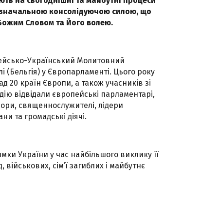
ють на сьогоднішні та майбутні процеси
 визначальною консолідуючою силою, що
 Божим Словом та Його волею.
пейсько-Український Молитовний
і (Бельгія) у Європарламенті. Цього року
д 20 країн Європи, а також учасників зі
дію відвідали європейські парламентарі,
пори, священнослужителі, лідери
ни та громадські діячі.
имки України у час найбільшого виклику її
 військових, сім’ї загиблих і майбутнє