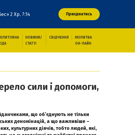
ес» 2 Хр. 7:14
Приєднатись
ОЛИТОВНА
НОВИНИ/
СВІДЧЕННЯ
МОЛИТВА
ОДА
СТАТТІ
ОН-ЛАЙН
ї кожній людині й цілому народу
ерело сили і допомоги,
йданчиками, що об’єднують не тільки
ських деномінацій, а що важливіше –
их, культурних діячів, тобто людей, які,