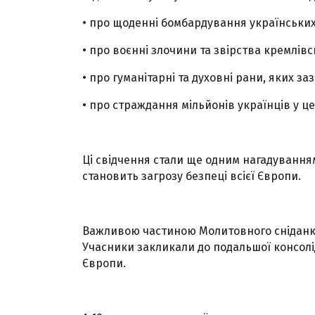
• про щоденні бомбардування українських м
• про воєнні злочини та звірства кремлів
• про гуманітарні та духовні рани, яких за
• про страждання мільйонів українців у ц
Ці свідчення стали ще одним нагадуванням 
становить загрозу безпеці всієї Європи.
Важливою частиною Молитовного сніданку
Учасники закликали до подальшої консолі
Європи.