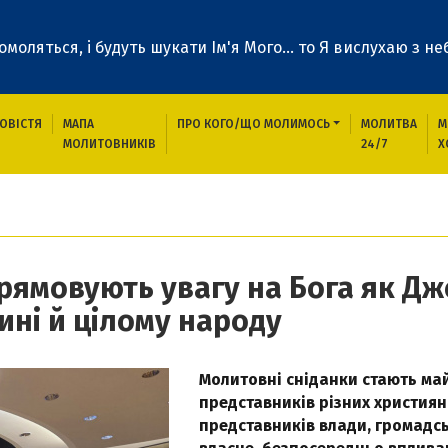
 помоляться, і будуть шукати Ім'я Мого... то Я вислухаю з неб
ОВІСТЯ
МАПА
ПРО КОГО/ЩО МОЛИМОСЬ
МОЛИТВА
М
МОЛИТОВНИКІВ
24/7
Х
 спрямовують увагу на Бога як Джерело сили і допомоги, необхідно
рямовують увагу на Бога як Дж
ині й цілому народу
Молитовні сніданки стають ма
представників різних християн
представників влади, громадськ