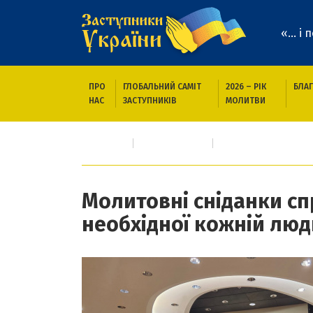
«... і
ПРО
ГЛОБАЛЬНИЙ САМІТ
2026 – РІК
БЛАГ
НАС
ЗАСТУПНИКІВ
МОЛИТВИ
Головна
Новини/Статті
Молитовні сніданки
Молитовні сніданки сп
необхідної кожній люд