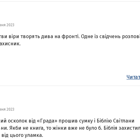
зня 2023
ви віри творять дива на фронті. Одне із свідчень розпов
ахисник.
Читат
зня 2023
ий осколок від «Града» прошив сумку і Біблію Світлани
ни. Якби не книга, то жінки вже не було б. Біблія захистил
 від цього уламка.