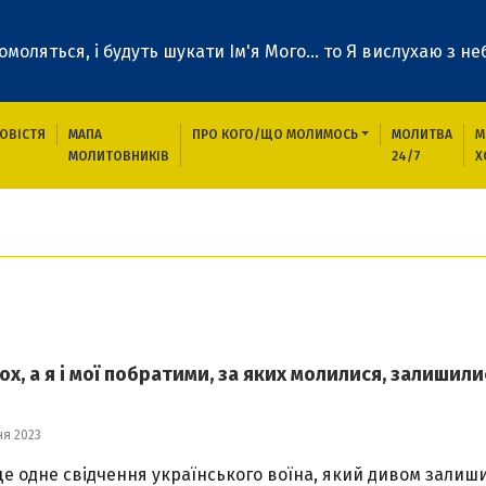
 помоляться, і будуть шукати Ім'я Мого... то Я вислухаю з неб
ОВІСТЯ
МАПА
ПРО КОГО/ЩО МОЛИМОСЬ
МОЛИТВА
М
МОЛИТОВНИКІВ
24/7
Х
ох, а я і мої побратими, за яких молилися, залишили
ня 2023
ще одне свідчення українського воїна, який дивом залиш