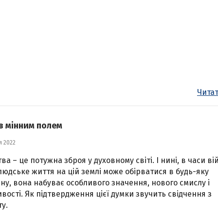
Читат
в мінним полем
я 2022
ва – це потужна зброя у духовному світі. І нині, в часи ві
людське життя на цій землі може обірватися в будь-яку
ну, вона набуває особливого значення, нового смислу і
вості. Як підтвердження цієї думки звучить свідчення з
у.