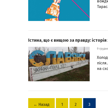
вождю
Тарас
Істина, що є вищою за правду: історія
9 грудн
Холод
після
на схо
← Назад
1
2
3