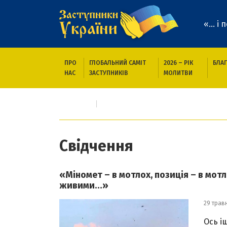
«... і
ПРО
ГЛОБАЛЬНИЙ САМІТ
2026 – РІК
БЛАГ
НАС
ЗАСТУПНИКІВ
МОЛИТВИ
Головна
Свідчення
Свідчення
«Міномет – в мотлох, позиція – в мотл
живими…»
29 трав
Ось і