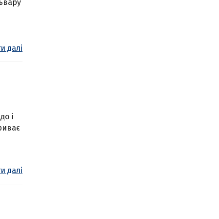
львару
и далі
до і
триває
и далі