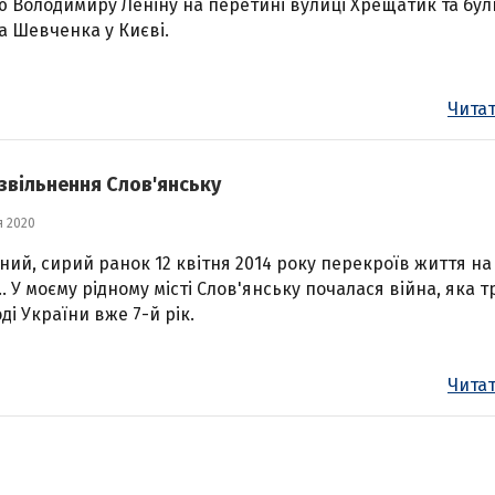
 Володимиру Леніну на перетині вулиці Хрещатик та бу
а Шевченка у Києві.
Читат
 звільнення Слов'янську
я 2020
ний, сирий ранок 12 квітня 2014 року перекроїв життя на 
... У моєму рідному місті Слов'янську почалася війна, яка 
ді України вже 7-й рік.
Читат