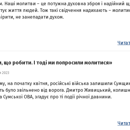
. Наші молитви – це потужна духовна зброя і надійний щ
тує життя людей. Тож такі свідчення надихають – молити
 вірити, не занепадати духом.
Читат
 що робити. І тоді ми попросили молитися»
я 2023
ому, на початку квітня, російські війська залишили Сумщин
ть було звільнено від ворога. Дмитро Живицький, колишн
а Сумської ОВА, згадує про ті події річної давнини.
Читат