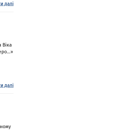
и далі
 Віка
веро…»
и далі
чному