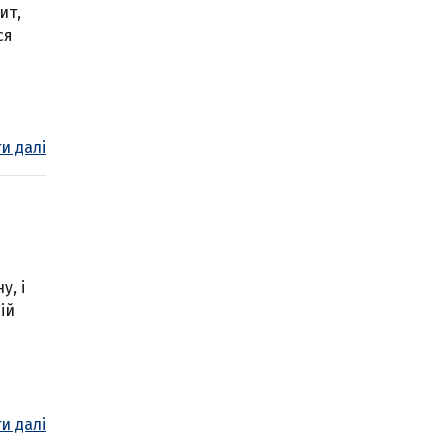
ит,
ся
и далі
у, і
ій
и далі