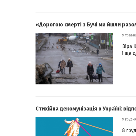
«Дорогою смерті з Бучі ми йшли разом
9 травн
Віра 
і ще 
Стихійна декомунізація в Україні: від
9 грудн
8 гру