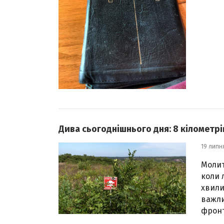
Дива сьогоднішнього дня: 8 кілометрі
19 липн
Молит
коли 
хвили
важли
фронт