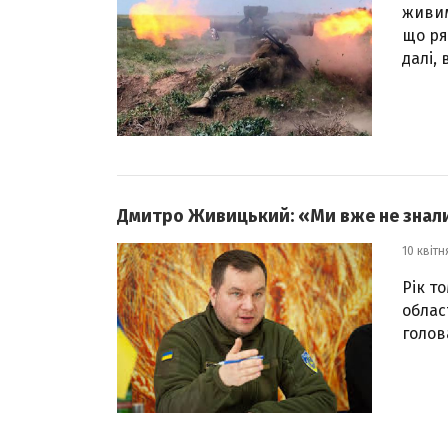
живим
що ря
далі,
Дмитро Живицький: «Ми вже не знали,
10 квітн
Рік т
облас
голов