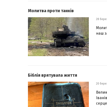
Молитва проти танків
28 бере
Молит
наш з
Біблія врятувала життя
20 бере
Велик
Іванів
серце