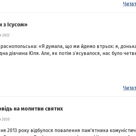
Читат
 з Ісусом»
я 2022
Краснопольська: «Я думала, що ми йдемо втрьох: я, донька
одна дівчина Юля. Але, як потім з’ясувалося, нас було чет
Читат
повідь на молитви святих
я 2020
дня 2013 року відбулося повалення пам'ятника комуністи