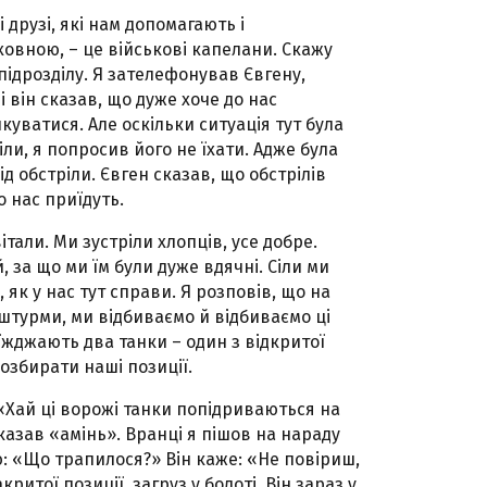
 друзі, які нам допомагають і
овною, – це військові капелани. Скажу
підрозділу. Я зателефонував Євгену,
і він сказав, що дуже хоче до нас
куватися. Але оскільки ситуація тут була
іли, я попросив його не їхати. Адже була
д обстріли. Євген сказав, що обстрілів
о нас приїдуть.
італи. Ми зустріли хлопців, усе добре.
за що ми їм були дуже вдячні. Сіли ми
як у нас тут справи. Я розповів, що на
 штурми, ми відбиваємо й відбиваємо ці
иїжджають два танки – один з відкритої
розбирати наші позиції.
: «Хай ці ворожі танки попідриваються на
сказав «амінь». Вранці я пішов на нараду
ю: «Що трапилося?» Він каже: «Не повіриш,
критої позиції, загруз у болоті. Він зараз у