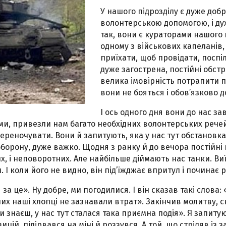
У нашого підрозділу є дуже добрі
волонтерською допомогою, і дух
так, вони є кураторами нашого 
одному з військових капеланів, 
приїхати, щоб провідати, поспіл
дуже загострена, постійні обстр
велика імовірність потрапити пі
вони не бояться і обов’язково д
І ось одного дня вони до нас зав
, привезли нам багато необхідних волонтерських речей, 
реночувати. Вони й запитують, яка у нас тут обстановка, 
борону, дуже важко. Щодня з ранку й до вечора постійні
их, і неповоротних. Але найбільше діймають нас танки. В
. І коли його не видно, він під’їжджає впритул і починає 
за це». Ну добре, ми погодилися. І він сказав такі слова
 них наші хлопці не зазнавали втрат». Закінчив молитву, 
 знаєш, у нас тут сталася така приємна подія». Я запиту
цій, підірвався на міні й роззувся. А той, що стріляв із за