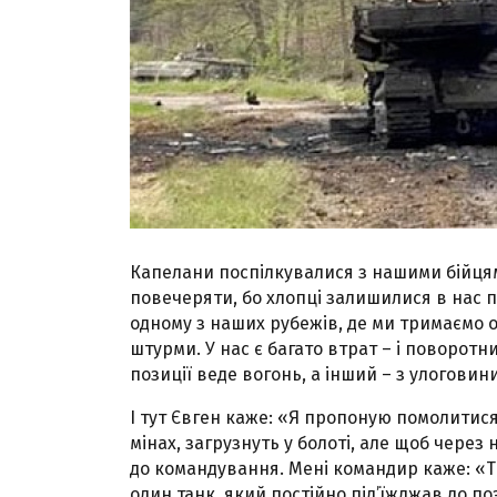
Капелани поспілкувалися з нашими бійцями
повечеряти, бо хлопці залишилися в нас пе
одному з наших рубежів, де ми тримаємо о
штурми. У нас є багато втрат – і поворотн
позиції веде вогонь, а інший – з улоговини
І тут Євген каже: «Я пропоную помолитися 
мінах, загрузнуть у болоті, але щоб через
до командування. Мені командир каже: «Ти
один танк, який постійно під’їжджав до пози