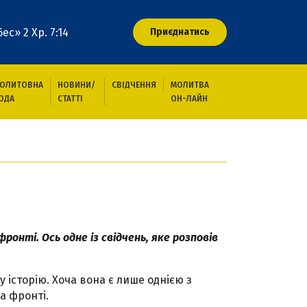
ес» 2 Хр. 7:14
Приєднатись
ОЛИТОВНА
НОВИНИ/
СВІДЧЕННЯ
МОЛИТВА
ОДА
СТАТТІ
ОН-ЛАЙН
онті. Ось одне із свідчень, яке розповів
 історію. Хоча вона є лише однією з
на фронті.