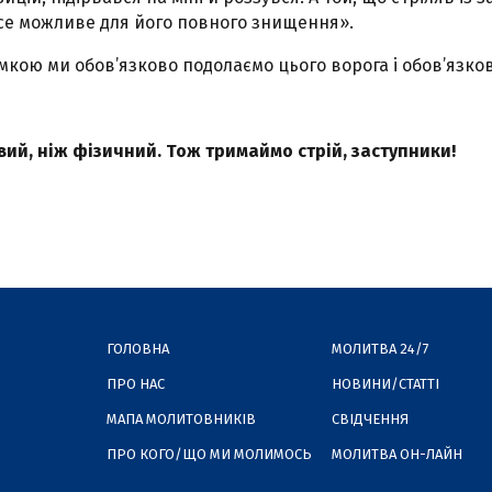
се можливе для його повного знищення».
мкою ми обов’язково подолаємо цього ворога і обов’язков
ий, ніж фізичний. Тож тримаймо стрій, заступники!
ГОЛОВНА
МОЛИТВА 24/7
ПРО НАС
НОВИНИ/СТАТТІ
МАПА МОЛИТОВНИКІВ
СВІДЧЕННЯ
ПРО КОГО/ЩО МИ МОЛИМОСЬ
МОЛИТВА ОН-ЛАЙН