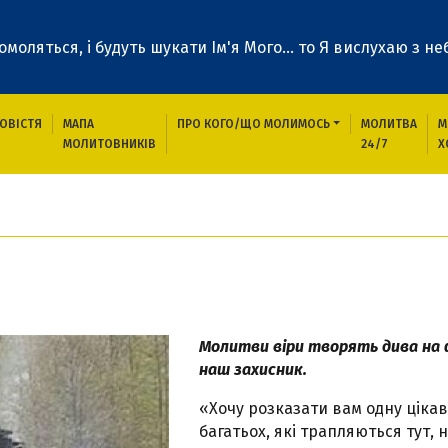
 помоляться, і будуть шукати Ім'я Мого... то Я вислухаю з неб
ОВІСТЯ
МАПА
ПРО КОГО/ЩО МОЛИМОСЬ
МОЛИТВА
М
МОЛИТОВНИКІВ
24/7
Х
ів
Молитви віри творять дива на фр
наш захисник.
«Хочу розказати вам одну цікаву
багатьох, які трапляються тут, 