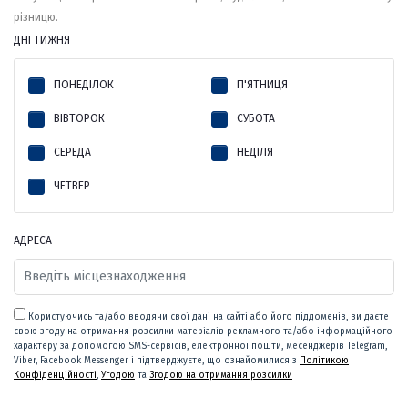
різницю.
ДНІ ТИЖНЯ
ПОНЕДІЛОК
П'ЯТНИЦЯ
ВІВТОРОК
СУБОТА
СЕРЕДА
НЕДІЛЯ
ЧЕТВЕР
АДРЕСА
Користуючись та/або вводячи свої дані на сайті або його піддоменів, ви даєте
свою згоду на отримання розсилки матеріалів рекламного та/або інформаційного
характеру за допомогою SMS-сервісів, електронної пошти, месенджерів Telegram,
Viber, Facebook Messenger і підтверджуєте, що ознайомилися з
Політикою
Конфіденційності
,
Угодою
та
Згодою на отримання розсилки