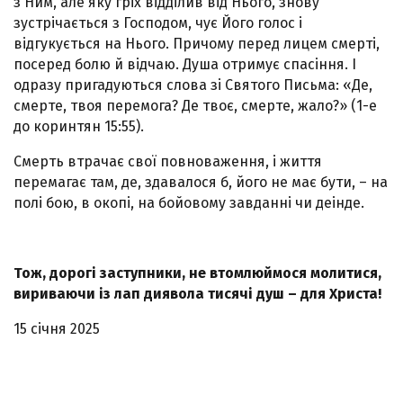
з Ним, але яку гріх відділив від Нього, знову
зустрічається з Господом, чує Його голос і
відгукується на Нього. Причому перед лицем смерті,
посеред болю й відчаю. Душа отримує спасіння. І
одразу пригадуються слова зі Святого Письма: «Де,
смерте, твоя перемога? Де твоє, смерте, жало?» (1-е
до коринтян 15:55).
Смерть втрачає свої повноваження, і життя
перемагає там, де, здавалося б, його не має бути, – на
полі бою, в окопі, на бойовому завданні чи деінде.
Тож, дорогі заступники, не втомлюймося молитися,
вириваючи із лап диявола тисячі душ – для Христа!
15 січня 2025