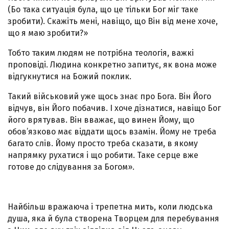
(Бо така ситуація була, що це тільки Бог міг таке
зробити). Скажіть мені, навіщо, що Він від мене хоче,
що я маю зробити?»
Тобто таким людям не потрібна теологія, важкі
проповіді. Людина конкретно запитує, як вона може
відгукнутися на Божий поклик.
Такий військовий уже щось знає про Бога. Він Його
відчув, він Його побачив. І хоче дізнатися, навіщо Бог
його врятував. Він вважає, що винен Йому, що
обов’язково має віддати щось взамін. Йому не треба
багато слів. Йому просто треба сказати, в якому
напрямку рухатися і що робити. Таке серце вже
готове до слідування за Богом».
Найбільш вражаюча і трепетна мить, коли людська
душа, яка й була створена Творцем для перебування