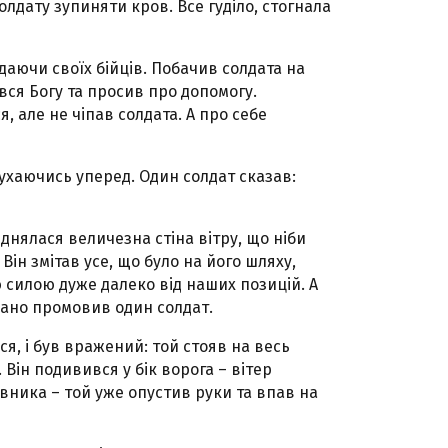
олдату зупиняти кров. Все гуділо, стогнала
даючи своїх бійців. Побачив солдата на
ився Богу та просив про допомогу.
, але не чіпав солдата. А про себе
рухаючись уперед. Один солдат сказав:
іднялася величезна стіна вітру, що ніби
Він змітав усе, що було на його шляху,
ю силою дуже далеко від наших позицій. А
овано промовив один солдат.
я, і був вражений: той стояв на весь
 Він подивився у бік ворога – вітер
вника – той уже опустив руки та впав на