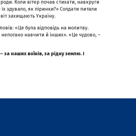
ироди. Коли вітер почав стихати, навкруги
 їх здувало, як піринки?» Солдати питали
есвіт захищають Україну.
повів: «Це була відповідь на молитву.
 непогано навчити й інших». «Це чудово, –
 за наших воїнів, за рідну землю. І