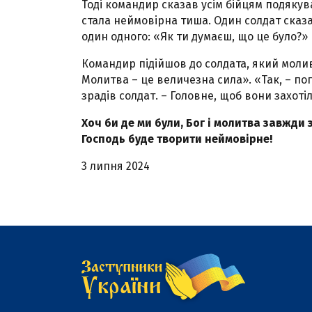
Тоді командир сказав усім бійцям подякува
стала неймовірна тиша. Один солдат сказав
один одного: «Як ти думаєш, що це було?» 
Командир підійшов до солдата, який моливс
Молитва – це величезна сила». «Так, – по
зрадів солдат. – Головне, щоб вони захоті
Хоч би де ми були, Бог і молитва завжди 
Господь буде творити неймовірне!
3 липня 2024