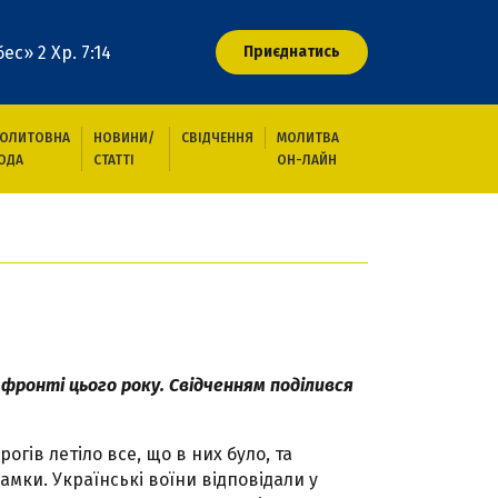
ес» 2 Хр. 7:14
Приєднатись
ОЛИТОВНА
НОВИНИ/
СВІДЧЕННЯ
МОЛИТВА
ОДА
СТАТТІ
ОН-ЛАЙН
 фронті цього року. Свідченням поділився
рогів летіло все, що в них було, та
ламки. Українські воїни відповідали у