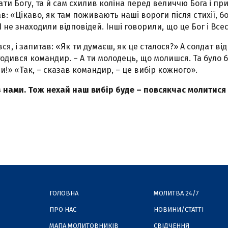
ти Богу, та й сам схилив коліна перед величчю Бога і пр
: «Цікаво, як там поживають наші вороги після стихії, бо
І не знаходили відповідей. Інші говорили, що це Бог і Вс
я, і запитав: «Як ти думаєш, як це сталося?» А солдат від
годився командир. – А ти молодець, що молишся. Та було б
ли!» «Так, – сказав командир, – це вибір кожного».
з нами. Тож нехай наш вибір буде – повсякчас молитися –
ГОЛОВНА
МОЛИТВА 24/7
ПРО НАС
НОВИНИ/СТАТТІ
МАПА МОЛИТОВНИКІВ
СВІДЧЕННЯ