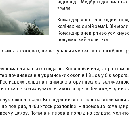
відповідь. Медбрат допомагав с
земля.
Командир увесь час ходив, огля
колінах на сирій землі. Він мол
Командир зневірливо усміхнувся
подумав: хай молиться.
 хвиля за хвилею, переступаючи через своїх загиблих і 
для командира і всіх солдатів. Вони побачили, як раптом п
ер починався від українських окопів і йшов у бік ворога. 
Російських солдатів піднімало вгору і несло з величезно
іть гілка не колихнулася. «Такого я ще не бачив», – здив
ж дух захоплювало. Він подивився на солдата, який моливс
е не повірив, якби хтось розповів», – промовив командир.
оєму шляху. Потім він перевів погляд на солдата-молито