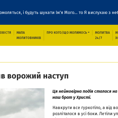
 помоляться, і будуть шукати Ім'я Мого... то Я вислухаю з неб
ОВІСТЯ
МАПА
ПРО КОГО/ЩО МОЛИМОСЬ
МОЛИТВА
М
МОЛИТОВНИКІВ
24/7
Х
пинив ворожий наступ
ив ворожий наступ
Ця неймовірна подія сталася на
наш брат у Христі.
Навкруги все гуркотіло, а від во
розліталося в усі боки. Летіли у