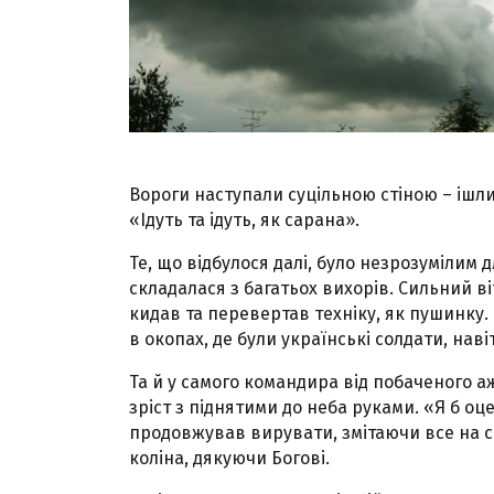
Вороги наступали суцільною стіною – ішли
«Ідуть та ідуть, як сарана».
Те, що відбулося далі, було незрозумілим 
складалася з багатьох вихорів. Сильний віт
кидав та перевертав техніку, як пушинку. 
в окопах, де були українські солдати, нав
Та й у самого командира від побаченого а
зріст з піднятими до неба руками. «Я б оц
продовжував вирувати, змітаючи все на св
коліна, дякуючи Богові.