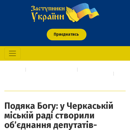
Приєднатись
Головна
Про кого/що молимось
Події сьогодення про які необхідно негайно молитися
Подяка Богу: у Черкаській міській раді створили об’єднання
депутатів-християн
Подяка Богу: у Черкаській
міській раді створили
об’єднання депутатів-