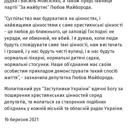
Дудка і Василь Мойсієнко, а також представниця
партії “За майбутнє” Любов Майборода.
“Суспільство має будуватися на цінностях, і
найвищими цінностями є саме християнські цінності
- це любов до ближнього, це заповіді Господні: не
укради, не обманюй, не вбий. І я думаю, коли люди
будуть сповідувати саме такі цінності, нам вистачить
і грошей, і у нас будуть чисті вулиці, і в нас будуть
нормальні лікарні, нормальні дитячі садки,
нормальні стосунки. Наше об’єднання має своїм
особистим прикладом демонструвати такий спосіб
життя”, - зазначила депутатка Любов Майборода.
Молитовний рух “Заступники України” вдячні Богу за
поширення християнських цінностей серед
депутатів, та молиться за створення подібних
об’єднань у кожній міській та обласній радах України.
16 березня 2021