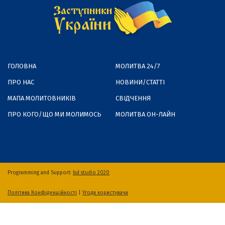
ГОЛОВНА
МОЛИТВА 24/7
ПРО НАС
НОВИНИ/СТАТТІ
МАПА МОЛИТОВНИКІВ
СВІДЧЕННЯ
ПРО КОГО/ЩО МИ МОЛИМОСЬ
МОЛИТВА ОН-ЛАЙН
Programming and Support:
lsd studio 2020
Політика Конфіденційності
|
Угода користувача