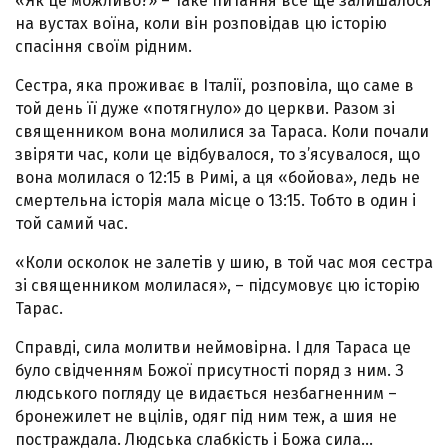
«Як це можливо?» – таке питання все ще залишалося
на вустах воїна, коли він розповідав цю історію
спасіння своїм рідним.
Сестра, яка проживає в Італії, розповіла, що саме в
той день її дуже «потягнуло» до церкви. Разом зі
священником вона молилися за Тараса. Коли почали
звіряти час, коли це відбувалося, то з’ясувалося, що
вона молилася о 12:15 в Римі, а ця «бойова», ледь не
смертельна історія мала місце о 13:15. Тобто в один і
той самий час.
«Коли осколок не залетів у шию, в той час моя сестра
зі священником молилася», – підсумовує цю історію
Тарас.
Справді, сила молитви неймовірна. І для Тараса це
було свідченням Божої присутності поряд з ним. З
людського погляду це видається незбагненним –
бронежилет не вцілів, одяг під ним теж, а шия не
постраждала. Людська слабкість і Божа сила…