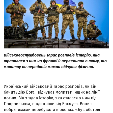
Військовослужбовець Тарас розповів історію, яка
трапилася з ним на фронті й переконала в тому, що
молитву на передовій можна відчути фізично.
Український військовий Тарас розповів, як він
бачить дію Бога і відчуває молитви інших на лінії
вогню. Він згадав історію, яка сталася з ним під
Покровськом, південніше від Бахмута. Вони з
побратимами перебували в окопах. «Був обстріл