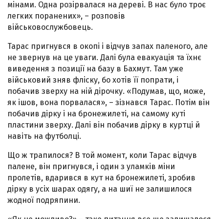
мінами. Одна розірвалася на дереві. В нас було троє
легких поранених», – розповів
військовослужбовець.
Тарас пригнувся в окопі і відчув запах паленого, але
не звернув на це уваги. Далі була евакуація та їхнє
виведення з позиції на базу в Бахмут. Там уже
військовий зняв фліску, бо хотів її попрати, і
побачив зверху на ній дірочку. «Подумав, що, може,
як ішов, вона порвалася», – зізнався Тарас. Потім він
побачив дірку і на бронежилеті, на самому куті
пластини зверху. Далі він побачив дірку в куртці й
навіть на футболці.
Що ж трапилося? В той момент, коли Тарас відчув
палене, він пригнувся, і один з уламків міни
пролетів, вдарився в кут на бронежилеті, зробив
дірку в усіх шарах одягу, а на шиї не залишилося
жодної подряпини.