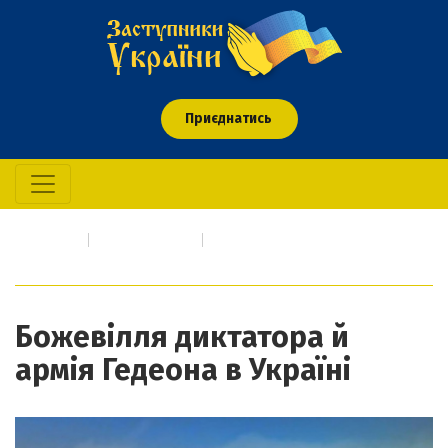
Приєднатись
Головна
Новини/Статті
Божевілля диктатора й армія Гедеона в Україні
Божевілля диктатора й
армія Гедеона в Україні