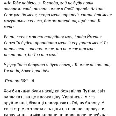
«На Тебе надіюсь я, Господи, хай не буду повік
засоромлений, визволь мене в Своїй правді! Нахили
Своє ухо до мене, скоро мене порятуй, стань для мене
могутньою скелею, домом твердині, щоб спас Ти
мене!
Бо ти скеля моя та твердиня моя, і ради Ймення
Свого Ти будеш провадити мене й керувати мене! Ти
витягнеш з пастки мене, що на мене таємно
поставили, бо Ти сила моя!
У руку Твою доручаю я духа свого, і Ти мене визволиш,
Господи, Боже правди!»
Псалом 30:1 – 6
Хоч би якими були наслідки божевілля Путіна, світ
заплатить за це високу ціну. Українські міста
зруйновані, біженці наводнюють Східну Європу. У
світі стрімко зростають ціни на пальне і продукти
харчування, а міжнародне правове поле перебуває