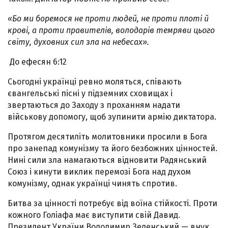
«Бо ми боремося не проти людей, не проти плоті й
крові, а проти правителів, володарів темряви цього
світу, духовних сил зла на небесах».
До ефесян 6:12
Сьогодні українці ревно моляться, співають
євангельські пісні у підземних сховищах і
звертаються до Заходу з проханням надати
військову допомогу, щоб зупинити армію диктатора.
Протягом десятиліть молитовники просили в Бога
про занепад комунізму та його безбожних цінностей.
Нині сили зла намагаються відновити Радянський
Союз і кинути виклик перемозі Бога над духом
комунізму, однак українці чинять спротив.
Битва за цінності потребує від воїна стійкості. Проти
кожного Голіафа має виступити свій Давид.
Президент України Володимир Зеленський — внук