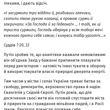
глеками, і дають відсіч.
«І засурмили три відділи й, розбивши глечики,
схопили лівою рукою каганці, а правою сурми й
закричали: «За Господа й за Гедеона!» … І тоді, як ці
триста сурмили, Господь обернув у всім таборі мечі
кожного проти себе самих; і кинувсь табір урозтіч…»
Суддів 7:20, 22
Путін зробив те, що аналітики вважали неможливим:
він об’єднав Захід у бажанні припинити плазувати
перед диктатором – натомість інвестувати в оборону
й використовувати власні природні джерела енергії.
Тим часом у містах і селах України триває битва за
свободу, демократію, верховенство права й надію
Євангелія у Східній Європі. Путін довів, що для
досягнення своєї мети він готовий спустошити міста
й приректи на страждання мільйони людей, і в Росії
також. Диктатор повністю проявив себе.