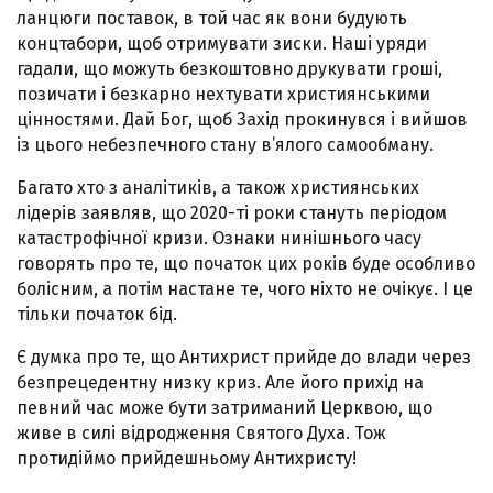
ланцюги поставок, в той час як вони будують
концтабори, щоб отримувати зиски. Наші уряди
гадали, що можуть безкоштовно друкувати гроші,
позичати і безкарно нехтувати християнськими
цінностями. Дай Бог, щоб Захід прокинувся і вийшов
із цього небезпечного стану в’ялого самообману.
Багато хто з аналітиків, а також християнських
лідерів заявляв, що 2020-ті роки стануть періодом
катастрофічної кризи. Ознаки нинішнього часу
говорять про те, що початок цих років буде особливо
болісним, а потім настане те, чого ніхто не очікує. І це
тільки початок бід.
Є думка про те, що Антихрист прийде до влади через
безпрецедентну низку криз. Але його прихід на
певний час може бути затриманий Церквою, що
живе в силі відродження Святого Духа. Тож
протидіймо прийдешньому Антихристу!