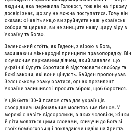
людини, яка пережила Голокост, тож він на гіркому
досвіді знає, що злу не можна поступатися. Тому він
сказав: «Навіть якщо ви зруйнуєте наші українські
собори та церкви, ви не знищите нашу щиру віру в
Україну та Бога».
Зеленський стоїть, як Гедеон, з вірою в Бога,
захищаючи міжнародні принципи правопорядку. Він
є сучасним державним діячем, який заявляє, що
українці будуть боротися й відстоювати свободу та
Божі закони, які вони цінують. Байден пропонував
Зеленському евакуюватися, однак президент
України залишився і просить зброю, щоб боротися.
У цій битві 30-й псалом став для українців
своєрідним національним молитовним гімном. У
мережі є навіть відеоролики, в яких чоловіки, жінки
й діти моляться цими словами, кличучи до Бога зі
своїх бомбосховищ і покладаючи надію на Христа.