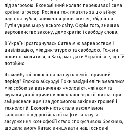
під загрозою. Економічний колапс переживає і сама
країна-агресор. Росіяни теж платять за цю війну:
падіння рубля, зниження рівня життя, збідніння.
Путін украв мир у всього світу. Окрім того, знищив
верховенство закону, демократію і свободу слова.
В Україні розгорнулась битва між варварством і
цивілізацією, між диктатурою та свободою. Тож ми
повинні молитися, а Захід має дати Україні все, що їй
потрібно!
Як майбутні покоління назвуть цей історичний
період? Епохою абсурду! Поки західні еліти змагалися
між собою за визначення «чоловік», «жінка» та
шукали уявні причини локальної агресії, диктатори
зміцнювали армії за допомогою західних грошей і
технологій. Екологічність стала евфемізмом
залежності від російської нафти та газу, а
засудження ксенофобії стало спокусливою брехнею,
що дала змогу Китаю знищувати наші основні