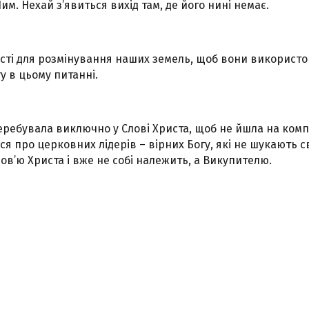
Ним. Нехай з’явиться вихід там, де його нині немає.
вості для розмінування наших земель, щоб вони використ
 в цьому питанні.
перебувала виключно у Слові Христа, щоб не йшла на компр
 про церковних лідерів – вірних Богу, які не шукають сво
в’ю Христа і вже не собі належить, а Викупителю.