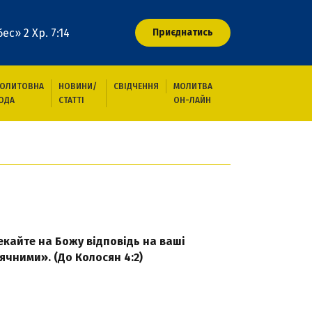
ес» 2 Хр. 7:14
Приєднатись
ОЛИТОВНА
НОВИНИ/
СВІДЧЕННЯ
МОЛИТВА
ОДА
СТАТТІ
ОН-ЛАЙН
тва за Україну!
чекайте на Божу відповідь на ваші
ячними». (До Колосян 4:2)