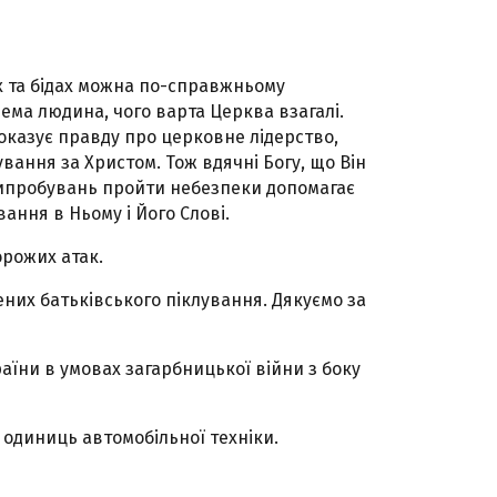
х та бідах можна по-справжньому
ема людина, чого варта Церква взагалі.
оказує правду про церковне лідерство,
ування за Христом. Тож вдячні Богу, що Він
випробувань пройти небезпеки допомагає
вання в Ньому і Його Слові.
орожих атак.
ених батьківського піклування. Дякуємо за
раїни в умовах загарбницької війни з боку
 одиниць автомобільної техніки.