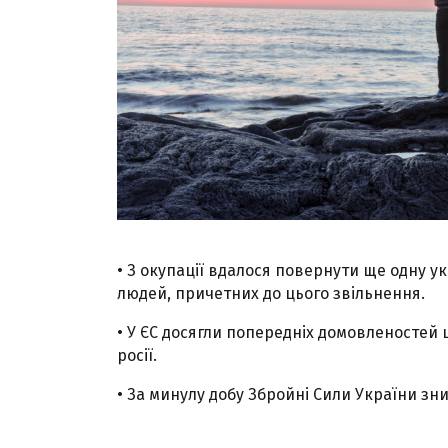
• З окупації вдалося повернути ще одну у
людей, причетних до цього звільнення.
• У ЄС досягли попередніх домовленостей щ
росії.
• За минулу добу Збройні Сили України зн