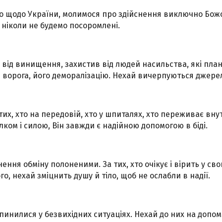
го щодо України, молимося про здійснення виключно Божої
 ніколи не будемо посоромлені.
 від винищення, захистив від людей насильства, які пла
ворога, його деморалізацію. Нехай вичерпуються джерел
тих, хто на передовій, хто у шпиталях, хто переживає вну
лком і силою, Він завжди є надійною допомогою в біді.
ення обміну полоненими. За тих, хто очікує і вірить у с
, нехай зміцнить душу й тіло, щоб не ослабли в надії.
опинилися у безвихідних ситуаціях. Нехай до них на допо