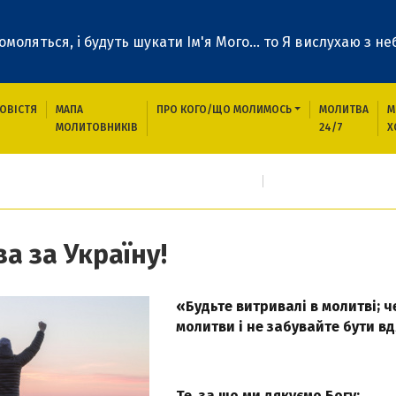
 помоляться, і будуть шукати Ім'я Мого... то Я вислухаю з неб
ОВІСТЯ
МАПА
ПРО КОГО/ЩО МОЛИМОСЬ
МОЛИТВА
М
МОЛИТОВНИКІВ
24/7
Х
годення про які необхідно негайно молитися
756-й день заступниц
а за Україну!
«Будьте витривалі в молитві; 
молитви і не забувайте бути вд
Те, за що ми дякуємо Богу: