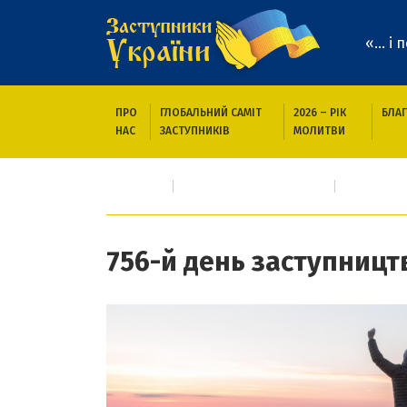
«... і
ПРО
ГЛОБАЛЬНИЙ САМІТ
2026 – РІК
БЛАГ
НАС
ЗАСТУПНИКІВ
МОЛИТВИ
Головна
Про кого/що молимось
Події сьо
756-й день заступництв