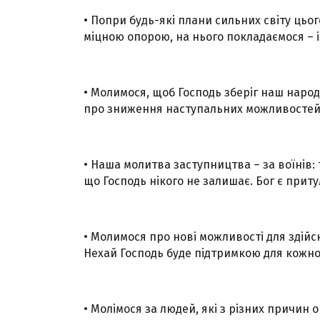
• Попри будь-які плани сильних світу цьо
міцною опорою, на нього покладаємося – і
• Молимося, щоб Господь зберіг наш народ
про зниження наступальних можливостей 
• Наша молитва заступництва – за воїнів: 
що Господь нікого не залишає. Бог є приту
• Молимося про нові можливості для здійсн
Нехай Господь буде підтримкою для кожного
• Молімося за людей, які з різних причин 