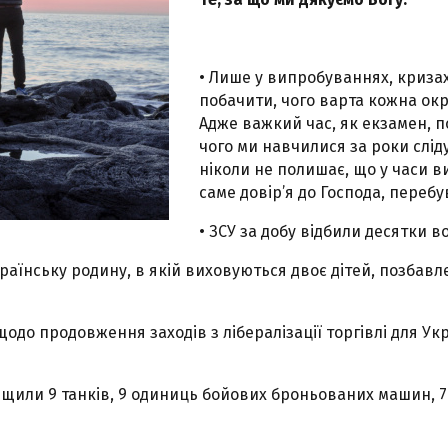
• Лише у випробуваннях, криза
побачити, чого варта кожна окр
Адже важкий час, як екзамен, п
чого ми навчилися за роки слід
ніколи не полишає, що у часи 
саме довір’я до Господа, перебу
• ЗСУ за добу відбили десятки в
країнську родину, в якій виховуються двоє дітей, позбавл
одо продовження заходів з лібералізації торгівлі для Ук
ищили 9 танків, 9 одиниць бойових броньованих машин, 7