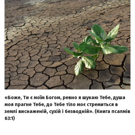
«Боже, Ти є моїм Богом, ревно я шукаю Тебе, душа
моя прагне Тебе, до Тебе тіло моє стремиться в
землі виснаженій, сухій і безводній». (Книга псалмів
63:1)