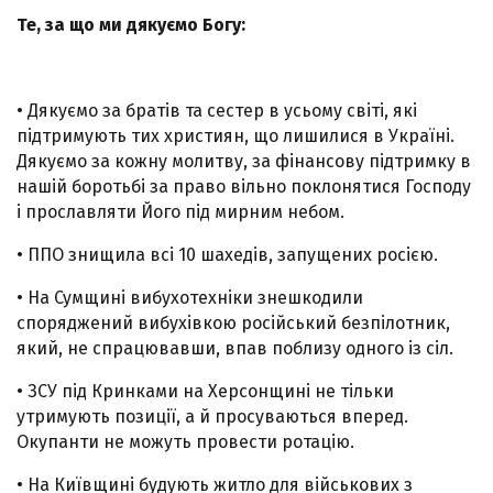
Те, за що ми дякуємо Богу:
• Дякуємо за братів та сестер в усьому світі, які
підтримують тих християн, що лишилися в Україні.
Дякуємо за кожну молитву, за фінансову підтримку в
нашій боротьбі за право вільно поклонятися Господу
і прославляти Його під мирним небом.
• ППО знищила всі 10 шахедів, запущених росією.
• На Сумщині вибухотехніки знешкодили
споряджений вибухівкою російський безпілотник,
який, не спрацювавши, впав поблизу одного із сіл.
• ЗСУ під Кринками на Херсонщині не тільки
утримують позиції, а й просуваються вперед.
Окупанти не можуть провести ротацію.
• На Київщині будують житло для військових з