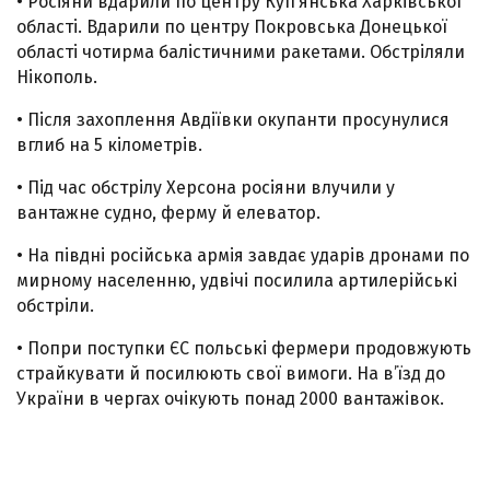
• Росіяни вдарили по центру Купʼянська Харківської
області. Вдарили по центру Покровська Донецької
області чотирма балістичними ракетами. Обстріляли
Нікополь.
• Після захоплення Авдіївки окупанти просунулися
вглиб на 5 кілометрів.
• Під час обстрілу Херсона росіяни влучили у
вантажне судно, ферму й елеватор.
• На півдні російська армія завдає ударів дронами по
мирному населенню, удвічі посилила артилерійські
обстріли.
• Попри поступки ЄС польські фермери продовжують
страйкувати й посилюють свої вимоги. На в’їзд до
України в чергах очікують понад 2000 вантажівок.