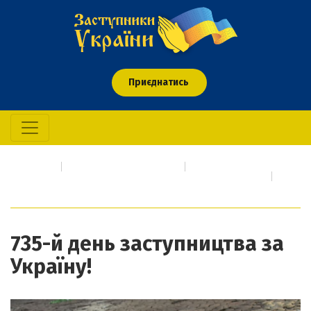
Приєднатись
Головна
Про кого/що молимось
Події сьогодення про які необхідно негайно молитися
735-й день заступництва за Україну!
735-й день заступництва за
Україну!