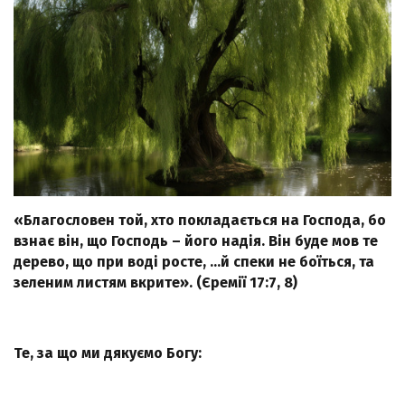
«Благословен той, хто покладається на Господа, бо
взнає він, що Господь – його надія. Він буде мов те
дерево, що при воді росте, …й спеки не боїться, та
зеленим листям вкрите». (Єремії 17:7, 8)
Те, за що ми дякуємо Богу: