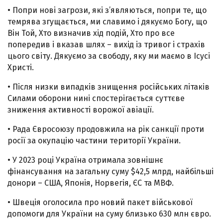
• Попри нові загрози, які з’являються, попри те, що
темрява згущається, ми славимо і дякуємо Богу, що
Він Той, Хто визначив хід подій, Хто про все
попередив і вказав шлях – вихід із тривог і страхів
цього світу. Дякуємо за свободу, яку ми маємо в Ісусі
Христі.
• Після низки випадків знищення російських літаків
Силами оборони нині спостерігається суттєве
зниження активності ворожої авіації.
• Рада Євросоюзу продовжила на рік санкції проти
росії за окупацію частини території України.
• У 2023 році Україна отримала зовнішнє
фінансування на загальну суму $42,5 млрд, найбільші
донори – США, Японія, Норвегія, ЄС та МВФ.
• Швеція оголосила про новий пакет військової
допомоги для України на суму близько 630 млн євро.