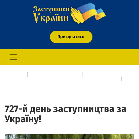
Приєднатись
Головна
Про кого/що молимось
Події сьогодення про які необхідно негайно молитися
727-й день заступництва за Україну!
727-й день заступництва за
Україну!