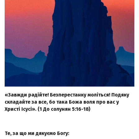
«Завжди радійте! Безперестанку моліться! Подяку
складайте за все, бо така Божа воля про вас у
Христі Ісусі». (1 До солунян 5:16-18)
Те, за що ми дякуємо Богу: