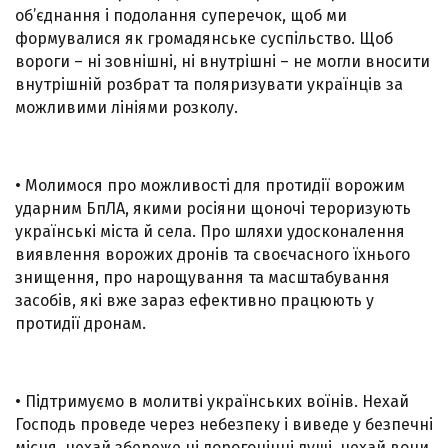
об’єднання і подолання суперечок, щоб ми
формувалися як громадянське суспільство. Щоб
вороги – ні зовнішні, ні внутрішні – не могли вносити
внутрішній розбрат та поляризувати українців за
можливими лініями розколу.
• Молимося про можливості для протидії ворожим
ударним БпЛА, якими росіяни щоночі тероризують
українські міста й села. Про шляхи удосконалення
виявлення ворожих дронів та своєчасного їхнього
знищення, про нарощування та масштабування
засобів, які вже зараз ефективно працюють у
протидії дронам.
• Підтримуємо в молитві українських воїнів. Нехай
Господь проведе через небезпеку і виведе у безпечні
місця, нехай збереже ці дорогоцінні душі, нехай вони